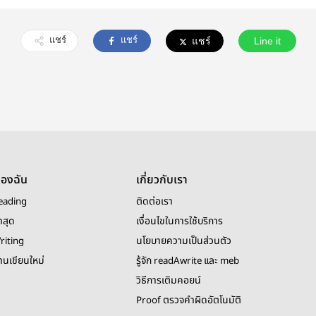
แชร์
แชร์
แชร์
Line it
ของฉัน
เกี่ยวกับเรา
eading
ติดต่อเรา
าสุด
เงื่อนไขในการใช้บริการ
riting
นโยบายความเป็นส่วนตัว
งานเขียนใหม่
รู้จัก readAwrite และ meb
วิธีการเติมคอยน์
Proof ตรวจคำผิดอัตโนมัติ