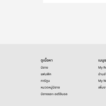
ดูเนื้อหา
เมนู
นิยาย
My R
แฟนฟิค
อ่านล่
การ์ตูน
My W
หมวดหมู่นิยาย
เพิ่ม
นิยายแชท ออริจินอล