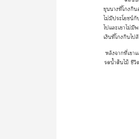
ขุนาที่โกิน
ไม่มีประโยชน์ก
ไแะเาไม่มีพ
เงินที่โกินไ
หลังาที่เา
รดน้ำต้นไม้ ชีว