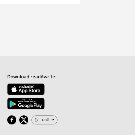
Download readAwrite
ปกติ