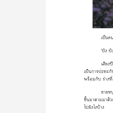
เป็น
'ปัง ปั
เสียงป
เป็นาะะกัน
พร้อมกับ ร่างท
าหนุ
ขึ้นาามาด้ว
ไยังไบ้าง