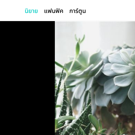
นิยาย
แฟนฟิค
การ์ตูน