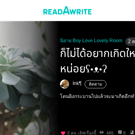
นิยาย Boy Love Lovely Room
2
ก็ไม่ได้อยากเกิด
หน่อยʕ•ᴥ•ʔ
Ink¶
ติดตาม
โดนยิงกระบานไปแล้วจะมาเกิดอีกท
3
คน เลิฟเรื่องนี้
485
8