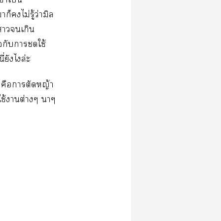
็ไม่รู้ว่ามิล
งาเกิน
กับาชดใช้
่ยังไล่ะ
ลคือาตัดหญ้า
ะใช้าต่างๆ าๆ