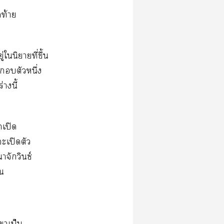
ดท้าย
่ในิยายที่ขึ้น
ะตัวหนึ่ง
างนี้
เปิด
ะเปิดตัว
จักวินซ์
ัน
าเป็น