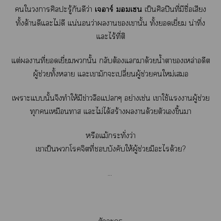
ใาศิลปะรู้กันดีว่า
เาร์ เ
เป็นศิลปินที่มีชื่อเสียง
ทั้งด้านดีแะไม่ดี แน่นอนว่าาเานั้น ทั้งเยี่ยม น่าทึ่ง
แะไร้ที่ติ
แต่านที่เยี่ยมนั้น กลับต้องแมาด้วยน้ำาเหล่าอดีต
ผู้ช่วยทั้งา แะเามักะเปลี่ยนผู้ช่วยใหม่เ
เาะแนั้นจึงทำให้มีข่าวลือแๆ อย่างเช่น เาใช้แาผู้ช่วย
ทุกเหมือนา แะไม่ได้สร้างานด้วยตัวเขึ้นา
หรือแม้กระทั่งว่า
เาเป็นโจิตที่บังคับให้ผู้ช่วยมีะได้วย?
...