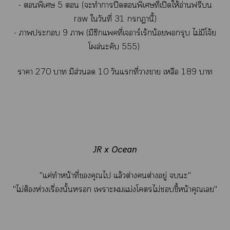
- พิเศษ 5  (ะทำาปิดพิเศษที่เปิดให้อ่านฟรี
raw ใวันที่ 31 านี้)
- าะ 9 า (มีซิกแคที่เาร์เร้กน้รุบ ไม่มีโจ้ย
โผล่ะคับ 555)
าา 270 า มีส่วน 10 วันแที่าา เหลือ 189 า
JR x Ocean
"แค่ทำหน้าที่คุณไ แล้วต่างต่างอยู่ ะ"
"ไม่ต้องห่วงเรื่องนั้น เาะแม่งโไม่ขี้หน้าคุณเ"