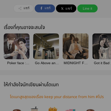
แชร์
แชร์
แชร์
Line it
เรื่องที่คุณอาจจะสนใจ
Poker face :
Go Above and
MIDNIGHT FEI
Got it Bad 
ซิการ์กลิ่นคารา
Beyond
#ที่สุดของเฟย
ผึ้งกลิ่นมิ
เมล
(สนพ.Deep
publishing)
ให้กำลังใจนักเขียนผ่านโดเนท
โดเนทสูงสุดของเรื่อง keep your distance from him #โปร
ดรักษาระยะห่างของตัวกับหัวใจ