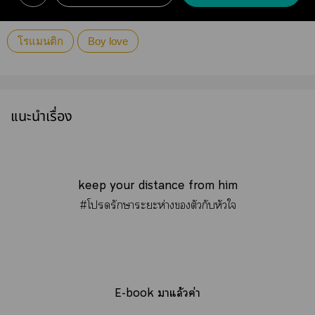
โรแมนติก
Boy love
แนะนำเรื่อง
keep your distance from him
#โรักษาะะห่างตัวกับหัวใ
E-book าแล้วค่า