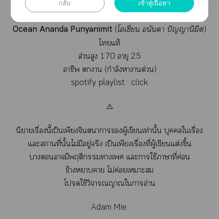
กลับ
เข้าสู่เนื้อหา
Ocean
Ananda Punyanimit
(
โเชี่ยน อนันา ปัญญานิมิต
)
ไแท้
ส่วนสูง 170 อายุ 25
าชีพ า (กำลังาานด่วน)
spotify playlist :
click
⚠️
นิยายเรื่องนี้เป็นเพียงจินตนาการผู้เขียนเท่านั้น บุคคลใเรื่อง
แะสถานที่นั้นไม่มีอยู่จริง เป็นเพียงเรื่องที่ผู้เขียนแต่งขึ้น
าามีพฤติกรรมาเ แะาใช้าาที่ค่อน
ข้างาา ไม่ค่อยเาะ
โใช้วิจารณญาณใาอ่าน
Adam Mie