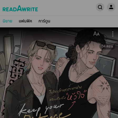
นิยาย
แฟนฟิค
การ์ตูน
34
ตอน