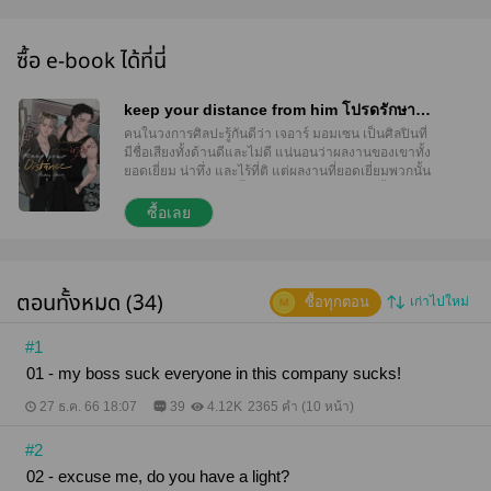
ซื้อ e-book ได้ที่นี่
keep your distance from him โปรดรักษา
ระยะห่างของตัวกับหัวใจ
คนในวงการศิลปะรู้กันดีว่า เจอาร์ มอมเซน เป็นศิลปินที่
มีชื่อเสียงทั้งด้านดีและไม่ดี แน่นอนว่าผลงานของเขาทั้ง
ยอดเยี่ยม น่าทึ่ง และไร้ที่ติ แต่ผลงานที่ยอดเยี่ยมพวกนั้น
กลับต้องแลกมาด้วยน้ำตาของเหล่าอดีตผู้ช่วยทั้งหลาย
นั่นเป็นเหตุผลที่เขามักจะเปลี่ยนผู้ช่วยคนใหม่เสมอ
ซื้อเลย
เพราะแบบนั้นจึงทำให้มีข่าวลือแปลกๆ อย่างเช่น เขาใช้
แรงงานผู้ช่วยทุกคนเหมือนทาส และไม่ได้สร้างผลงาน
ด้วยตัวเองขึ้นมา หรือแม้กระทั่งว่า เขาเป็นพวกโรคจิตที่
ชอบบังคับให้ผู้ช่วยมีอะไรด้วย?
ตอนทั้งหมด (34)
ซื้อทุกตอน
เก่าไปใหม่
#1
01 - my boss suck everyone in this company sucks!
27 ธ.ค. 66 18:07
39
4.12K
2365 คำ (10 หน้า)
#2
02 - excuse me, do you have a light?