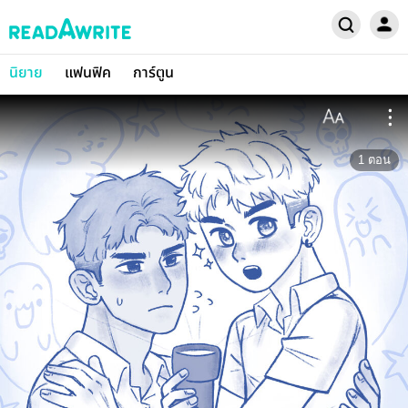
นิยาย
แฟนฟิค
การ์ตูน
1
ตอน