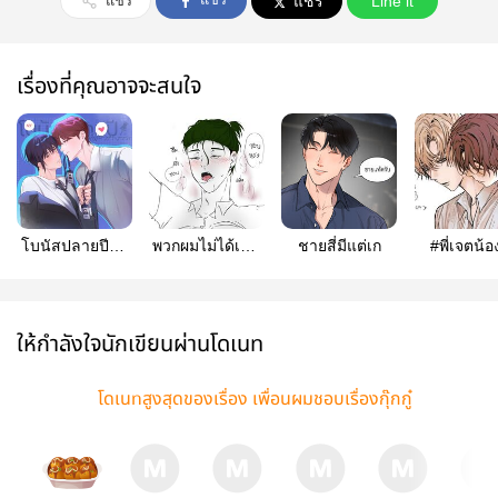
แชร์
แชร์
Line it
เรื่องที่คุณอาจจะสนใจ
โบนัสปลายปีกับ
พวกผมไม่ได้เป็น
ชายสี่มีแต่เก
#พี่เจตน้อ
คนดีข้างโต๊ะ
เเฟนกัน #สถานะ
ทำงาน
ไม่เเน่นอน
ให้กำลังใจนักเขียนผ่านโดเนท
โดเนทสูงสุดของเรื่อง เพื่อนผมชอบเรื่องกุ๊กกู๋