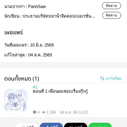
ติดตาม
นามปากกา :
ParinSaw
ติดตาม
นักเขียน :
ประธานบริษัทปลาน้ำจืดคอปเปอเรชั่น
จำกัด
เผยแพร่
วันที่เผยแพร่ :
10 มิ.ย. 2569
แก้ไขล่าสุด :
04 ส.ค. 2569
ตอนทั้งหมด (1)
เก่าไปใหม่
#1
ตอนที่ 1 เพื่อนผมชอบเรื่องกุ๊กกู๋
4
1.33K
04 ส.ค. 69 14:22
แชร์