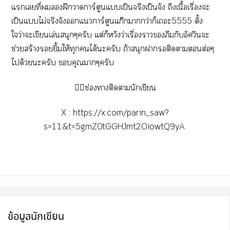
แเที่ฝึกาการ์ตูนแเป็นจริงเป็นจัง ถึงเนื้อเรื่องะ
เป็นแไม่จริงจังแการ์ตูนแก๊าว่าก็เะ5555 ตั้ง
ใว่าะเขียนเล่นสนุกๆครับ แต่ก็หวังว่าเรื่องาภีมกับอัศวินะ
ช่วยสร้างยิ้มให้ทุกได้ะครับ ถ้าสนุกาติดาต่อๆ
ได้วยะครับ คุณาๆครับ
👇🏻ช่องาติดานักเขียน
X :
https://x.com/parin_saw?
s=11&t=5gmZ0tGGHJmt2OiowtQ9yA
ข้อมูลนักเขียน