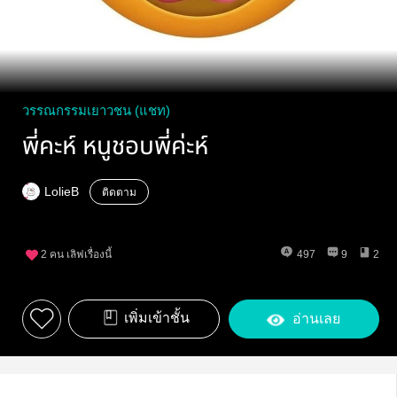
วรรณกรรมเยาวชน (แชท)
พี่คะห์ หนูชอบพี่ค่ะห์
LolieB
ติดตาม
2
คน เลิฟเรื่องนี้
497
9
2
เพิ่มเข้าชั้น
อ่านเลย