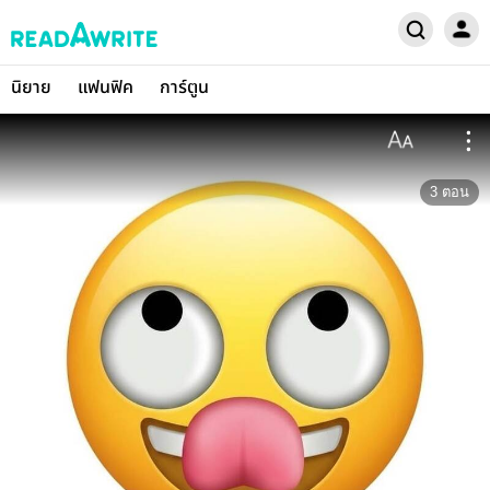
นิยาย
แฟนฟิค
การ์ตูน
3
ตอน