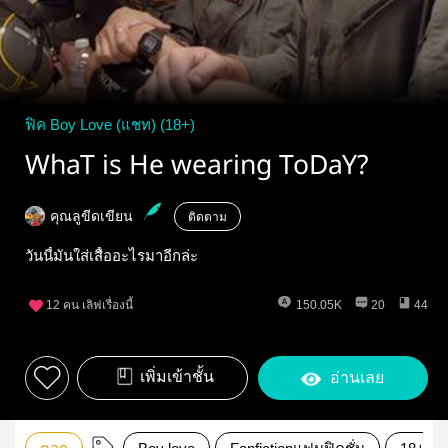
ฟิค Boy Love (แชท) (18+)
WhaT is He wearing ToDaY?
คุณลูขีดเขียน
ติดตาม
วันนี้มันใส่เสื้ออะไรมาอีกล่ะ
12
คน เลิฟเรื่องนี้
150.05K
20
44
เพิ่มเข้าชั้น
อ่านเลย