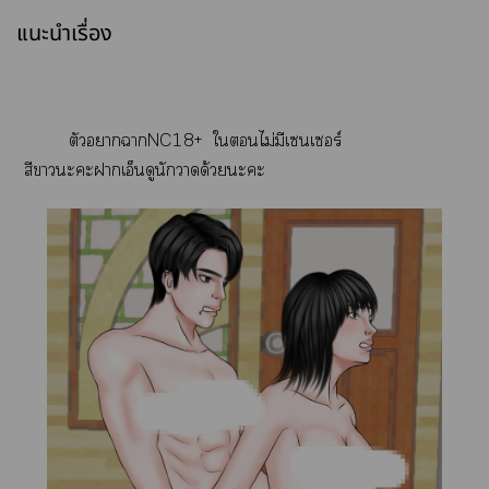
แนะนำเรื่อง
ตัวาาNC18+ ใไม่มีเซนเซอร์
สีาะะาเอ็นดูนักาด้วยะะ