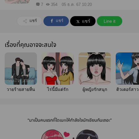
7
354
05 ธ.ค. 67 10:20
แชร์
แชร์
แชร์
Line it
เรื่องที่คุณอาจจะสนใจ
วายร้ายสายหื่น
ไร่นี้มีแต่รัก
ผู้หญิงรักสนุก
ติวเตอร์สา
วุ่นวาย ก
คุณชายสุด
“มาเป็นคนแรกที่โดเนทให้กำลังใจนักเขียนกันเถอะ”