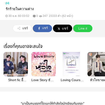
#4
รักร้ายในความต่าง
30 ธ.ค. 60 03:02
0
247
15333 คำ (62 หน้า)
แชร์
แชร์
แชร์
Line it
เรื่องที่คุณอาจจะสนใจ
Short fic อี้
Love Story ธันว์-
Loving Course
หัวใจขาย
หลงxไป่อวี้
ไนท์ หัวใจใกล้กัน
ติวรักสุดใจนาย
Guardian 镇魂
เกเร (รีไรต์/รี
โพส) การกลับมา
ของ...ตฤณ
“มาเป็นคนแรกที่โดเนทให้กำลังใจนักเขียนกันเถอะ”