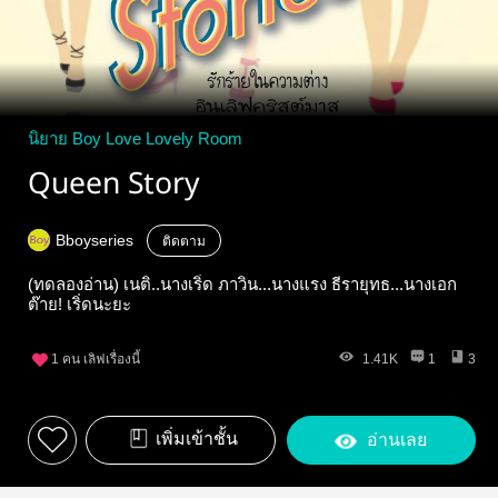
นิยาย Boy Love Lovely Room
Queen Story
Bboyseries
ติดตาม
(ทดลองอ่าน) เนติ..นางเริ่ด ภาวิน...นางแรง ธีรายุทธ...นางเอก
ต๊าย! เริ่ดนะยะ
1
คน เลิฟเรื่องนี้
1.41K
1
3
เพิ่มเข้าชั้น
อ่านเลย