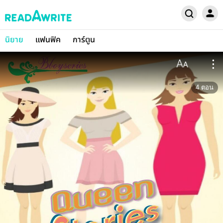
นิยาย
แฟนฟิค
การ์ตูน
4
ตอน