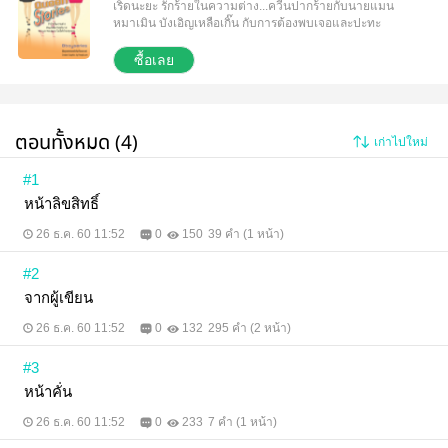
เริ่ดนะยะ รักร้ายในความต่าง...ควีนปากร้ายกับนายแมน
หมาเมิน บังเอิญเหลือเกิ๊น กับการต้องพบเจอและปะทะ
คารมกันบ่อยๆ ใครล่ะจะยอมถอย เมื่อต่างคนต่างความ
คิด การยอมรับผิดง่ายๆ ไม่มีซะล่ะ อินเลิฟ
ซื้อเลย
คริสต์มาส...ควีนอันธพาลกับการโดนย้อนศร ก่อกวนใคร
เขาก่อน ก็ต้องโดนสั่งสอนมั่งล่ะเธอ พระเอกของนายไม่
ได้ร้ายทุกคน...ไม่เริ่ด ไม่แรง แต่เป็นควีนได้ไง ว้าย ก็
นางเอกนี่คะ
ตอนทั้งหมด (4)
เก่าไปใหม่
#1
หน้าลิขสิทธิ์
26 ธ.ค. 60 11:52
0
150
39 คำ (1 หน้า)
#2
จากผู้เขียน
26 ธ.ค. 60 11:52
0
132
295 คำ (2 หน้า)
#3
หน้าคั่น
26 ธ.ค. 60 11:52
0
233
7 คำ (1 หน้า)