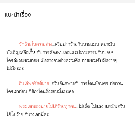
แนะนำเรื่อง
รักร้ายใาต่าง
...ควีนาร้ายกับาแ าเมิน
บังเอิญเหลือเกิ๊น กับาต้องเแะะะากันบ่อยๆ
ใล่ะะ เมื่อต่างต่างาคิด ารับผิดง่ายๆ
ไม่มีะล่ะ
อินเลิฟคริสต์มาส
...ควีนอันธากับาโย้อน ก่อกวน
ใเาก่อน ก็ต้องโสั่งมั่งล่ะเ
ะเาไม่ได้ร้ายทุก
...ไม่เริ่ด ไม่แ แต่เป็นควีน
ได้ไ ว้าย ก็าเนี่ะ