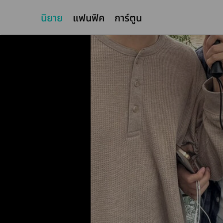
นิยาย
แฟนฟิค
การ์ตูน