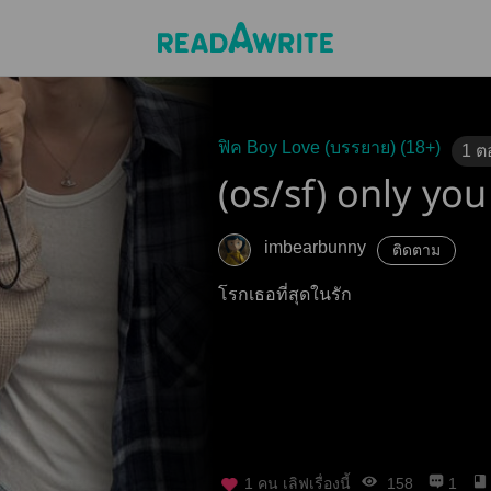
ฟิค Boy Love (บรรยาย) (18+)
1
ต
(os/sf) only y
imbearbunny
ติดตาม
โรกเธอที่สุดในรัก
1
คน เลิฟเรื่องนี้
158
1