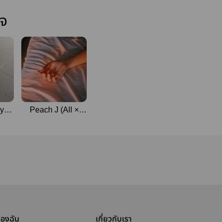
ใจ
 you
Peach J (All ×
ด
Jaehyun)
ของฉัน
เกี่ยวกับเรา