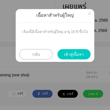
เผยแพร่
×
เนื้อหาสำหรับผู้ใหญ่
ติดตาม
วันที่เผยแพร่ :
14 ก.ย. 2568
ติดตาม
แก้ไขล่าสุด :
09 ม.ค. 2569
เรื่องนี้มีเนื้อหาสำหรับผู้ใหญ่ อายุ 18 ปี ขึ้นไป
กลับ
เข้าสู่เนื้อหา
9442 คำ
morning (one shot)
(38 หน้า)
แชร์
แชร์
แชร์
Line it