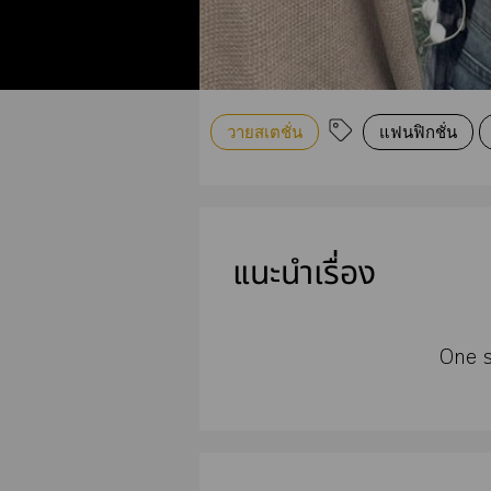
วายสเตชั่น
แฟนฟิกชั่น
แนะนำเรื่อง
One s