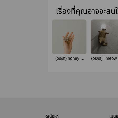
เรื่องที่คุณอาจจะสน
(os/sf) honey &
(os/sf) i meow
baby | Haikaveh
#ซันสุรินโ
ดูเนื้อหา
เมนู