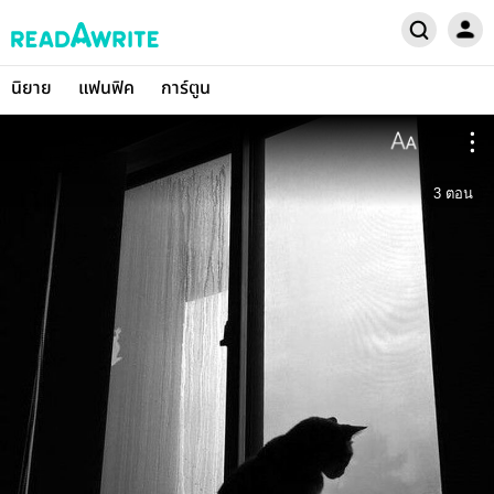
นิยาย
แฟนฟิค
การ์ตูน
3
ตอน