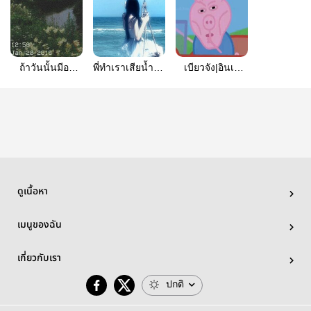
ถ้าวันนั้นมีอยู่
พี่ทำเราเสียน้ำตา
เบียวจัง|อินเต
จริง|แองเจิ้ลเบาติ
อีกแล้ว|ติอาโก้โร
อร์ไมอามี่67
เจอร์
ดูเนื้อหา
เมนูของฉัน
เกี่ยวกับเรา
ปกติ