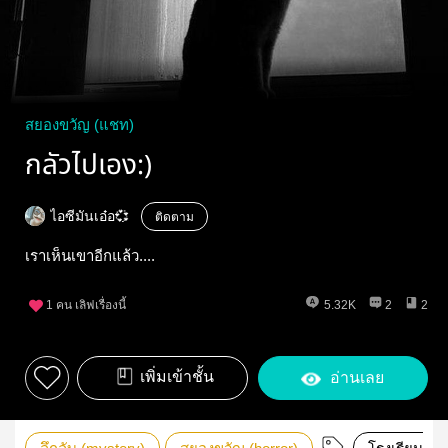
สยองขวัญ (แชท)
กลัวไปเอง:)
ไอซีมันเอ๋อ💞
ติดตาม
เราเห็นเขาอีกแล้ว....
1
คน เลิฟเรื่องนี้
5.32K
2
2
เพิ่มเข้าชั้น
อ่านเลย