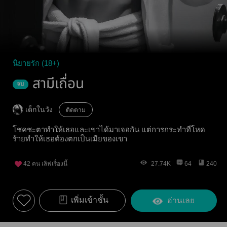
นิยายรัก (18+)
สามีเถื่อน
จบ
เด็กในวัง
ติดตาม
โชคชะตาทำให้เธอและเขาได้มาเจอกัน แต่การกระทำที่โหด
ร้ายทำให้เธอต้องตกเป็นเมียของเขา
42
คน เลิฟเรื่องนี้
27.74K
64
240
เพิ่มเข้าชั้น
อ่านเลย