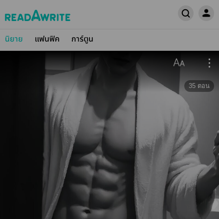
นิยาย
แฟนฟิค
การ์ตูน
35
ตอน