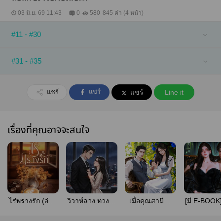
03 มิ.ย. 69 11:43
0
580
845 คำ (4 หน้า)
#11 - #30
#31 - #35
แชร์
แชร์
แชร์
Line it
เรื่องที่คุณอาจจะสนใจ
ไร่พรางรัก (อ่าน
วิวาห์ลวง ทวงรัก
เมื่อคุณสามีทำ
[มี E-BOOK]
ฟรีไม่ติดเหรียญ)
พันธนาการหัวใจ
หน้าที่ (มี E-
นายคือพ่อข
นายเย็นชา
Book)
| มีเด็ก