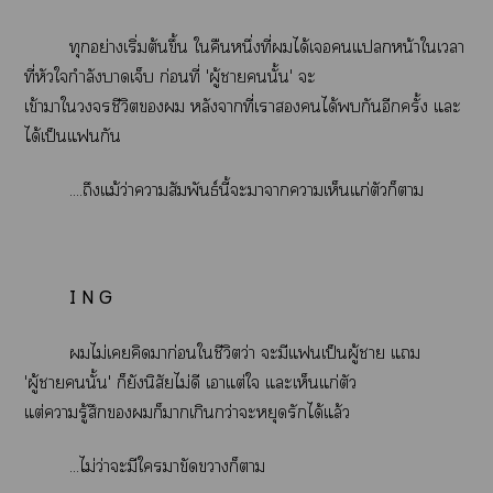
ทุกอย่างเริ่มต้นขึ้น ใคืนหนึ่งที่ได้เแหน้าใเา
ที่หัวใกำลังาเจ็บ ก่อนที่ 'ผู้านั้น' จะ
เข้าาใชีวิต หลังาที่เาได้กันอีกครั้ง แะ
ได้เป็นแกัน
....ถึงแม้ว่าาสัมพันธ์นี้ะาาาเห็นแก่ตัวก็า
I N G
ไม่เคิดมาก่อนใชีวิตว่า ะมีแเป็นผู้า แ
'ผู้านั้น' ก็ยังนิสัยไม่ดี เาแต่ใ แะเห็นแก่ตัว
แต่ารู้สึกก็าเกินกว่าะหยุดรักได้แล้ว
...ไม่ว่าะมีใาขัดาก็า