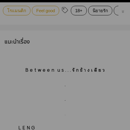
โรแมนติก
Feel good
18+
นิยายรัก
นิยาย
แนะนำเรื่อง
B e t w e e n u s . . . รั ก ข้ า ง เ ดี ย ว
.
.
.
L E N G