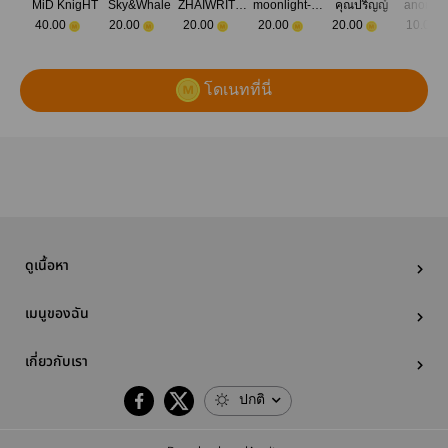
MiD KnigHT
Sky&Whale
ZHAIWRITER​
moonlight-mini
คุณปริญญ์
anonym
40.00
20.00
20.00
20.00
20.00
10.00
โดเนทที่นี่
ดูเนื้อหา
เมนูของฉัน
เกี่ยวกับเรา
ปกติ