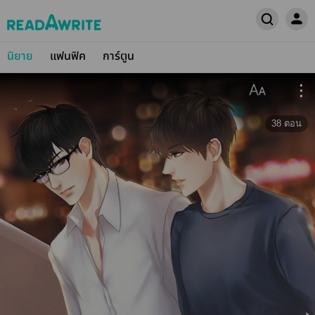
นิยาย
แฟนฟิค
การ์ตูน
38
ตอน