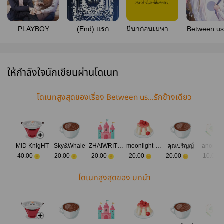
PLAYBOY
(End) แรก
มีนาก่อนเมษา #วี่
Between us.
LOVER PLUS|มี
ร้าย(อ่านฟรีมีE-
เอาข้าวไปส่งให้
เลื่อนขั้
E-Book
book )
แม่หน่อย
ให้กำลังใจนักเขียนผ่านโดเนท
โดเนทสูงสุดของเรื่อง Between us...รักข้างเดียว
MiD KnigHT
Sky&Whale
ZHAIWRITER​
moonlight-mini
คุณปริญญ์
anonym
40.00
20.00
20.00
20.00
20.00
10.00
โดเนทสูงสุดของ บทนำ