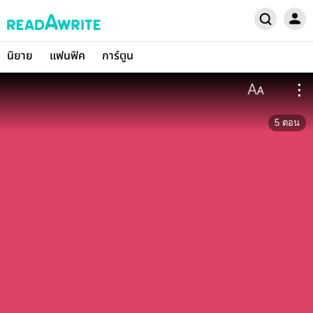
นิยาย
แฟนฟิค
การ์ตูน
5
ตอน