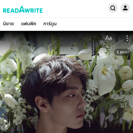
นิยาย
แฟนฟิค
การ์ตูน
6
ตอน