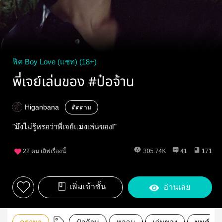
ฟิค Boy Love (แชท) (18+)
พี่เจย์เล่นของ #ป๋อจ้าน
Higanbana
ติดตาม
"มึงไม่รู้หรอว่าพี่เจย์แม่งเล่นของ!"
22
คน เลิฟเรื่องนี้
305.74K
41
171
เพิ่มเข้าชั้น
อ่านเลย