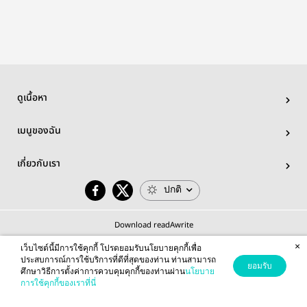
(ดำเนินการ
bozha
แก้ไขคำผิด)
ดูเนื้อหา
เมนูของฉัน
เกี่ยวกับเรา
ปกติ
Download readAwrite
×
เว็บไซต์นี้มีการใช้คุกกี้ โปรดยอมรับนโยบายคุกกี้เพื่อ
ประสบการณ์การใช้บริการที่ดีที่สุดของท่าน ท่านสามารถ
ยอมรับ
ศึกษาวิธีการตั้งค่าการควบคุมคุกกี้ของท่านผ่าน
นโยบาย
© 2026 readAwrite.com by MEB Corporation Public Company Limited
การใช้คุกกี้ของเราที่นี่
This site is protected by reCAPTCHA and the Google
Privacy Policy
and
Terms of Service
apply.