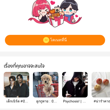
โดเนทที่นี่
เรื่องที่คุณอาจจะสนใจ
เด็กเนิร์ด #ป๋อ
ลูกกูหาย : ป๋อ
Psychosis! | ป๋อ
#น่ารำคาญ
จ้าน END
จ้าน
จ้าน
เอย (mpre