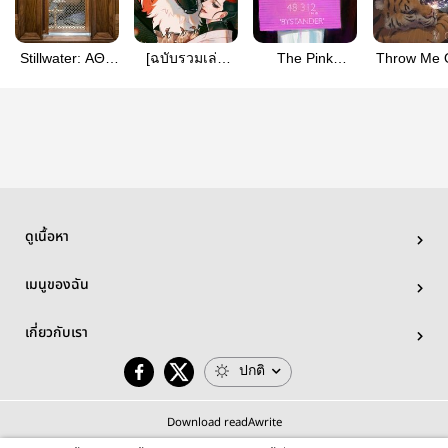
Stillwater: ΑΘΧ
[ฉบับรวมเล่ม
The Pink
Throw Me 
[Alpha Theta
และ e-book] นก
Triangle 3: The
the Moo
Chi]
น้ำตาลปั้นของ
Bystander
นกกระเรียนกับ
หมาจิ้งจอก
ดูเนื้อหา
เมนูของฉัน
เกี่ยวกับเรา
ปกติ
Download readAwrite