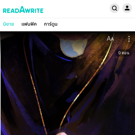
นิยาย
แฟนฟิค
การ์ตูน
0
ตอน