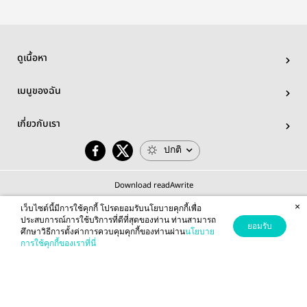
ดูเนื้อหา
เมนูของฉัน
เกี่ยวกับเรา
ปกติ
Download readAwrite
×
เว็บไซต์นี้มีการใช้คุกกี้ โปรดยอมรับนโยบายคุกกี้เพื่อ
ประสบการณ์การใช้บริการที่ดีที่สุดของท่าน ท่านสามารถ
ยอมรับ
ศึกษาวิธีการตั้งค่าการควบคุมคุกกี้ของท่านผ่าน
นโยบาย
© 2026 readAwrite.com by MEB Corporation Public Company Limited
การใช้คุกกี้ของเราที่นี่
This site is protected by reCAPTCHA and the Google
Privacy Policy
and
Terms of Service
apply.