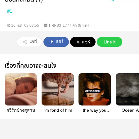
#1
16 ม.ค. 63 07:55
1
83
1777 คำ (8 หน้า)
แชร์
แชร์
แชร์
Line it
เรื่องที่คุณอาจจะสนใจ
กวีรักข้างสุสาน
i'm fond of him
the way you
Ocean A
love(s) เลือกสัก
คนที่จะรัก