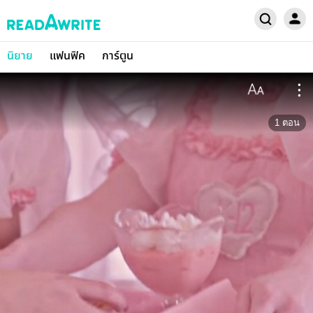
นิยาย
แฟนฟิค
การ์ตูน
1
ตอน