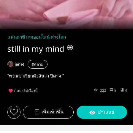
แฟนตาซี เกมออนไลน์ ต่างโลก
still in my mind 🍭
jenet
ติดตาม
"พวกเขาเรียกตัวฉันว่า ปีศาจ "
7
คน เลิฟเรื่องนี้
322
8
4
เพิ่มเข้าชั้น
อ่านเลย