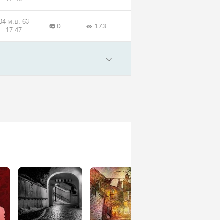
04 พ.ย. 63
0
173
17:47