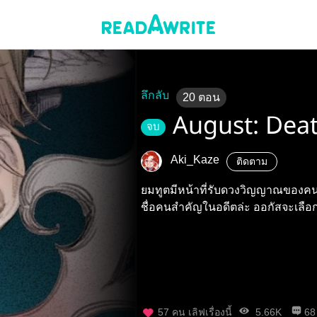
ลึกลับ
20
ตอน
August: Dea
จบ
Aki_Kaze
ติดตาม
ยมทูตมีหน้าที่รับดวงวิญญาณของคนตา
ชื่อคนสำคัญในอดีตล่ะ ออกัสจะเลือก
57
คน เลิฟเรื่องนี้
5.66K
68