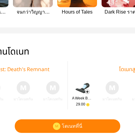
และ
จนกว่าวิญญาณ
Hours of Tales
Dark Rise ราต
iss
และหัวใจจะสลาย
อันตราย
b
่านโดเนท
gust: Death's Remnant
โดเนทส
A Week Before Valentine
ัน
มาโดเนทกัน
มาโดเนทกัน
มาโดเนทกัน
ม
29.00
โดเนทที่นี่