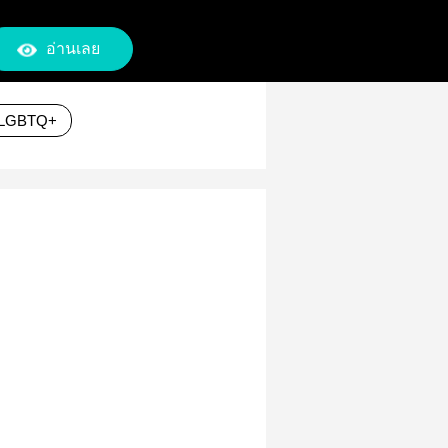
อ่านเลย
LGBTQ+