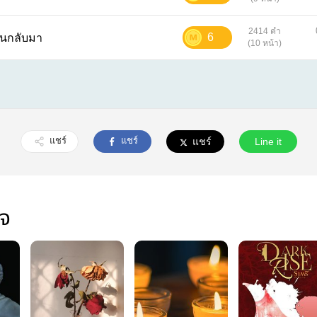
2414 คำ
6
วันหวนกลับมา
(10 หน้า)
แชร์
แชร์
แชร์
Line it
ใจ