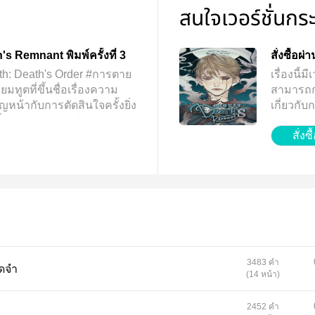
สนใจเวอร์ชั่นกร
s Remnant พิมพ์ครั้งที่ 3
สั่งซื้อผ
th: Death's Order #การตาย
เรื่องนี
ยมทูตที่ขึ้นชื่อเรื่องความ
สามารถกดท
ญหน้ากับการตัดสินใจครั้งยิ่ง
เกี่ยวกั
บชื่อของคนสำคัญในอดีตจาก
จ้า
สั่งซื
ชื่อที่เขาไม่คิดว่าจะมีโอกาส
ที่ทำให้เขาย้อนกลับไปในอดีต
ได้ค้นพบตัวเอง มารู้จักอดีตขอ
กับการตัดสินใจของเขา จะ
่อช่วยชีวิตคนสำคัญ หรือ
มแล้วปล่อยมือไป...เหมือนที่
3483 คำ
ห้จดจำ
(14 หน้า)
2452 คำ