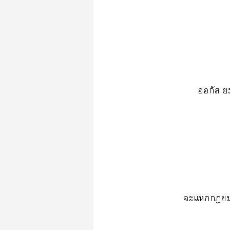
ออกัส ยม
ะแยมทู