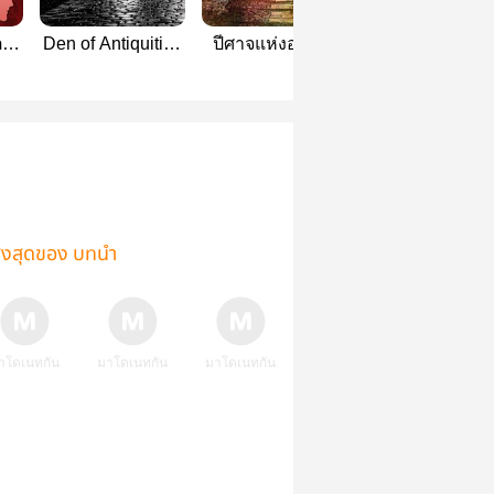
รี
Den of Antiquities
ปีศาจแห่งอ่าวโร
On Your Mark วิ
- DLC #แอนโธ
บินฮู้ด: The Ghosts
ให้ไกลดั่งใจฝัน
ร้านของเก่า
of Robin Hood's
Bay
ูงสุดของ บทนำ
าโดเนทกัน
มาโดเนทกัน
มาโดเนทกัน