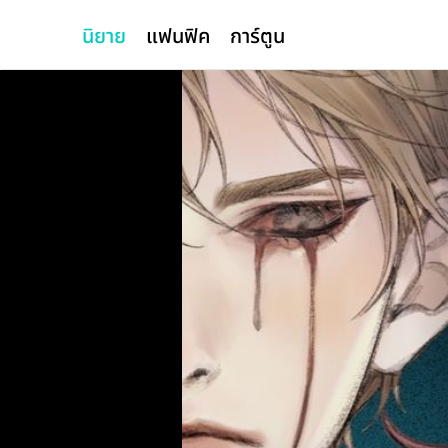
นิยาย
แฟนฟิค
การ์ตูน