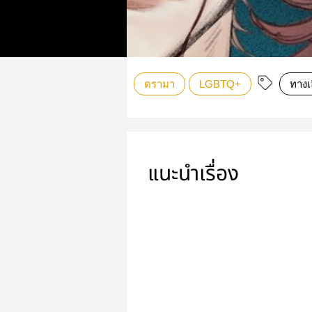
ดรามา
LGBTQ+
ทางเ
แนะนำเรื่อง