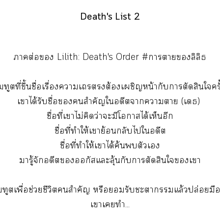
Death's List 2
าต่อ Lilith: Death's Order #าาลิลิธ
ทูตที่ขึ้นชื่อเรื่องาเต้องเผชิญหน้ากับาตัดสินใครั้
เาได้รับชื่อสำคัญใอดีตาาา (เธ)
ชื่อที่เาไม่คิดว่าะมีโาได้เห็นอีก
ชื่อที่ทำให้เาย้อนกลับไใอดีต
ชื่อที่ทำให้เาได้ค้นตัวเ
มารู้จักอดีตออกัสแะลุ้นกับาตัดสินใเา
ตเพื่อช่วยชีวิตสำคัญ หรือรับะาแล้วปล่อยมือไ
เาเทำ...