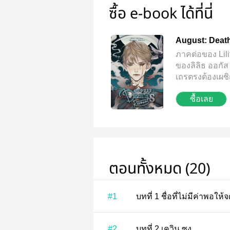
ซื้อ e-book ได้ที่นี่
August: Death'
ภาคต่อของ Lili
ของลิลิธ ออกัส 
เถรตรงต้องเผชิ
ใหญ่ เขาได้รั
ซื้อเลย
ความตาย (เดธ) 
ได้เห็นอีก ชื่อ
ชื่อที่ทำให้เขา
งออกัสและลุ้น
แหกกฎยมทูตเพื
ยอมรับชะตากรร
ตอนทั้งหมด (20)
เขาเคยทำ...
#1
บทที่ 1 ชื่อที่ไม่มีค่าพอใ
#2
บทที่ 2 เควิน ซง