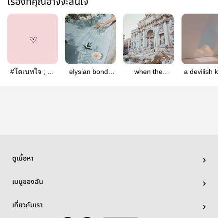
เรื่องที่คุณอาจจะสนใจ
#โดเนทใจ ; ป๋อ
elysian bond ;
when the
a devilish k
จ้าน
ป๋อจ้าน
sunflower
#ป๋อจ้า
blooms ; ป๋อจ้าน
ดูเนื้อหา
เมนูของฉัน
เกี่ยวกับเรา