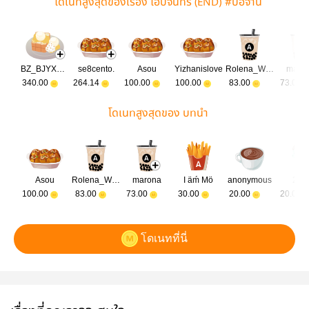
โดเนทสูงสุดของเรื่อง โอบจันทร์ (END) #ป๋อจ้าน
BZ_BJYXSZD
se8cento.
Asou
Yizhanislove
Rolena_Wan
maro
340.00
264.14
100.00
100.00
83.00
73.00
โดเนทสูงสุดของ บทนำ
Asou
Rolena_Wan
marona
I äḿ Mö
anonymous
2wp
100.00
83.00
73.00
30.00
20.00
20.00
โดเนทที่นี่