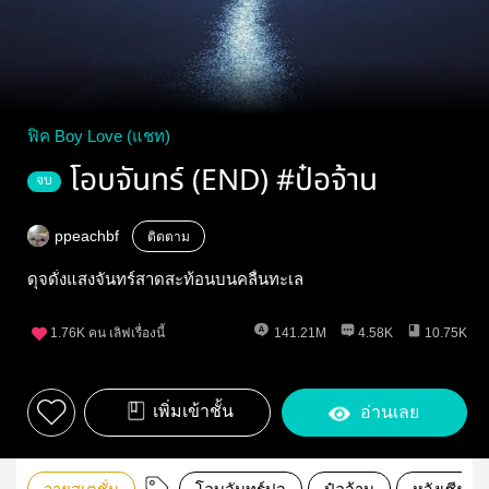
ฟิค Boy Love (แชท)
โอบจันทร์ (END) #ป๋อจ้าน
จบ
ppeachbf
ติดตาม
ดุจดั่งแสงจันทร์สาดสะท้อนบนคลื่นทะเล
1.76K
คน เลิฟเรื่องนี้
141.21M
4.58K
10.75K
เพิ่มเข้าชั้น
อ่านเลย