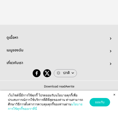
ดูเนื้อหา
เมนูของฉัน
เกี่ยวกับเรา
ปกติ
Download readAwrite
×
เว็บไซต์นี้มีการใช้คุกกี้ โปรดยอมรับนโยบายคุกกี้เพื่อ
ประสบการณ์การใช้บริการที่ดีที่สุดของท่าน ท่านสามารถ
ยอมรับ
ศึกษาวิธีการตั้งค่าการควบคุมคุกกี้ของท่านผ่าน
นโยบาย
© 2026 readAwrite.com by MEB Corporation Public Company Limited
การใช้คุกกี้ของเราที่นี่
This site is protected by reCAPTCHA and the Google
Privacy Policy
and
Terms of Service
apply.