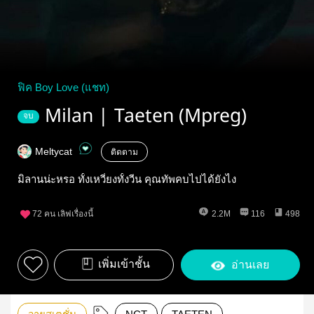
ฟิค Boy Love (แชท)
Milan | Taeten (Mpreg)
จบ
Meltycat
ติดตาม
มิลานน่ะหรอ ทั้งเหวี่ยงทั้งวีน คุณทัพคบไปได้ยังไง
72
คน เลิฟเรื่องนี้
2.2M
116
498
เพิ่มเข้าชั้น
อ่านเลย