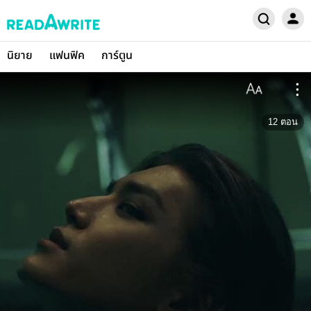
นิยาย
แฟนฟิค
การ์ตูน
12
ตอน