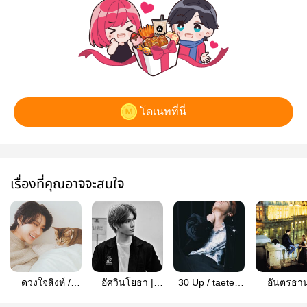
โดเนทที่นี่
เรื่องที่คุณอาจจะสนใจ
ดวงใจสิงห์ /
อัศวินโยธา |
30 Up / taeten
อันตรธาน
taeten (Mpreg)
Taeten [END]
(Mpreg)
taeten