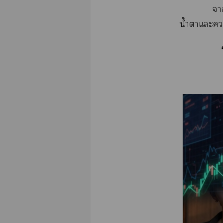
า
น้ำาแะ