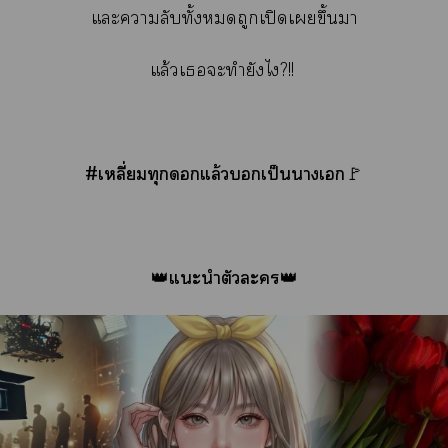
แะาลับทั้งถูกเปิดเขึ้นา
แล้วเะทำยังไ?!!
#เหลี่ยมทุกแล้วเป็นาเ
🚩
แะนำตัวะ
👑
👑