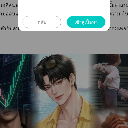
อดีตาเหน้าโง่สู่ตัวแม่ที่พาทุกอึ้ง ทึ่ง  นาทีนี้อย่าา
าอ่อนแอาเ เาะสิ่งเดียวที่เะให้มีแต่า ฉิบ
กลับ
เข้าสู่เนื้อหา
❛ทำกับอื่นไว้เะ โเาคืนบ้างอย่าร้องดิ มันน่าเ❜