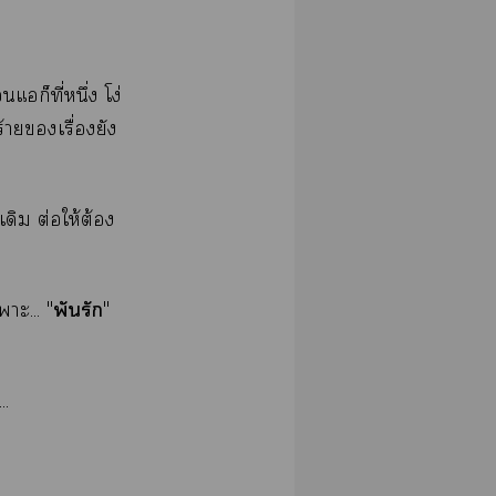
แอก็ที่หนึ่ง โง่
ายเรื่องยัง
เดิม ต่อให้ต้อง
พันรัก
าะ... "
"
..