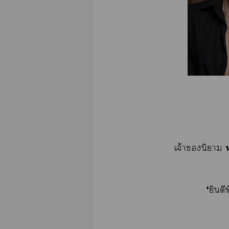
เจ้านิยาม
❛ยินดี