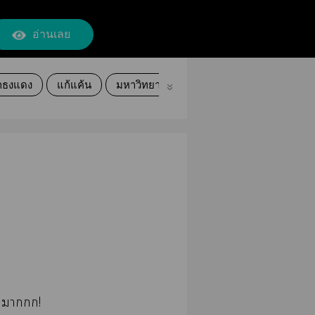
อ่านเลย
กธงแดง
แก้แค้น
มหาวิทยาลัย
รักวัยรุ่น
แอบรัก
ำา!