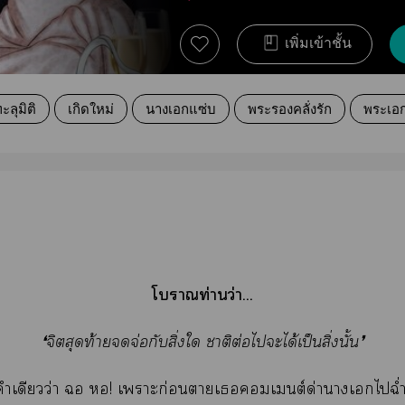
เพิ่มเข้าชั้น
ะลุมิติ
เกิดใหม่
นางเอกแซ่บ
พระรองคลั่งรัก
พระเอ
โาท่านว่า...
❛จิตสุดท้ายจ่อกับสิ่งใ าติต่อไะได้เป็นสิ่งนั้น❜
คำเดียวว่า ฉอ ! เาะก่อนาเเต์ด่านางเไฉ่