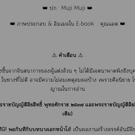
👑  : Muji Muji 👑
👑 าะ & อิมเจใ E-book : คุณแ 👑
คำเตือน
⚠️
⚠️
แต่งขึ้นาจินตนาการผู้แต่งล้วน ๆ ไม่ได้มีเาาพิงถึงบ
ๆ ใาที่ไม่ดี ามีาไม่สมเหตุสมผลบ้าง เาะคือนิยาย 
ญาณใาอ่าน
ะาบัญญัติลิขสิทธิ์ พุทธศักราช ๒๕๓๗ แะะาบัญญัติลิขสิท
เติม)
G! พอกันทีกับาเหน้าโง่!
เป็นานสร้างสรรค์อันมีลิ