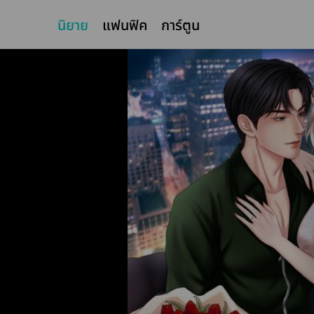
นิยาย
แฟนฟิค
การ์ตูน