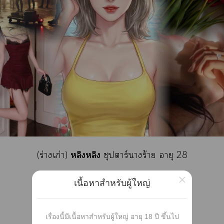
หลิงหลิง
(ร่างเก่า)
ซุปาร์าร้าย อายุ 28
×
มินตรา เวาร
(ร่างใหม่)
อายุ 20
เนื้อหาสำหรับผู้ใหญ่
Liberal Arts & Communications ปี 2
เรื่องนี้มีเนื้อหาสำหรับผู้ใหญ่ อายุ 18 ปี ขึ้นไป