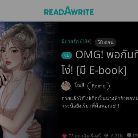
นิยายรัก (18+)
58
ตอน
OMG! พอกันท
จบ
โง่! [มี E-book]
โฌลี
ติดตาม
ตายแล้วได้ไปเกิดเป็นนางฟ้ายังพอทน 
กระบือยังเรียกพี่คือพอเลย!!!
73
คน เลิฟเรื่องนี้
6.31K
17