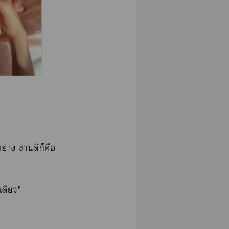
ย่าง าดีก็คือ
เดียว❜