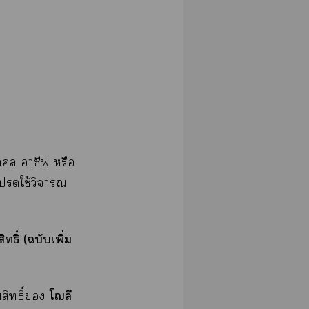
ุคคล าชีพ หรือ
โใช้วิจารณ
ธิ์ (ฉบับเพิ่ม
โฌลี
ขสิทธิ์