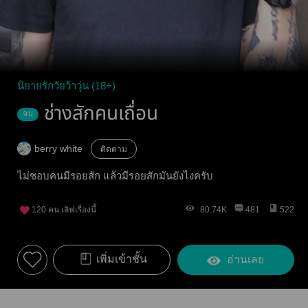
นิยายรักวัยว้าวุ่น (18+)
ช่างสักคนเถื่อน
จบ
berry white
ติดตาม
ไม่ชอบคนมีรอยสัก แล้วมีรอยสักมันยังไงครับ
120
คน เลิฟเรื่องนี้
80.74K
481
522
เพิ่มเข้าชั้น
อ่านเลย