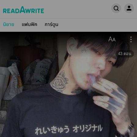
นิยาย
แฟนฟิค
การ์ตูน
43
ตอน