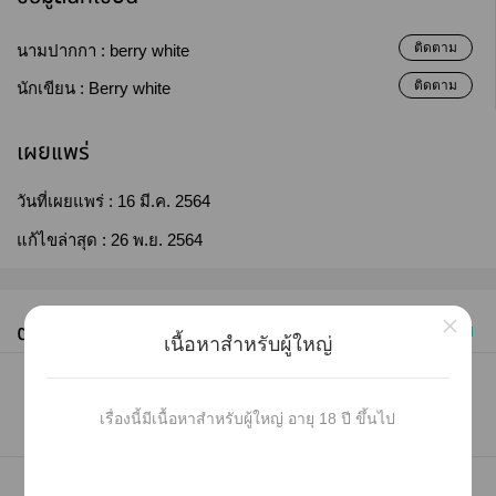
ติดตาม
นามปากกา :
berry white
ติดตาม
นักเขียน :
Berry white
เผยแพร่
วันที่เผยแพร่ :
16 มี.ค. 2564
แก้ไขล่าสุด :
26 พ.ย. 2564
×
ตอนทั้งหมด (43)
ซื้อทุกตอน
เก่าไปใหม่
เนื้อหาสำหรับผู้ใหญ่
#1
ตอนที่ 1 เจเจช่างสัก
เรื่องนี้มีเนื้อหาสำหรับผู้ใหญ่ อายุ 18 ปี ขึ้นไป
16 มี.ค. 64 20:59
6
3.3K
769 คำ (4 หน้า)
#2