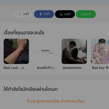
แชร์
แชร์
แชร์
Line it
เรื่องที่คุณอาจจะสนใจ
Bad Luck....แฟน
คนคลั่งรัก (
คุณหมอของเจ้า
Bad boy จีบ
หนูเป็นอันธพาล
ณคุณ x ซินด์ )
พ่อวิศวะ
มาเป็นเม
(นักรบ+ขวัญตา)
(HOT!)
ให้กำลังใจนักเขียนผ่านโดเนท
โดเนทสูงสุดของเรื่อง ช่างสักคนเถื่อน