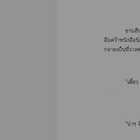

​ว้​​
​ป็​ี่​​
"ี๋
"น่​