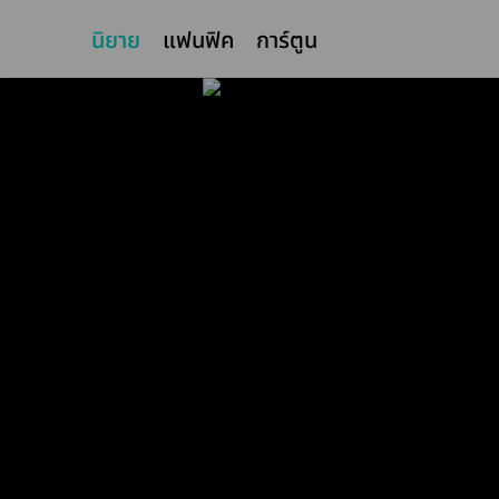
นิยาย
แฟนฟิค
การ์ตูน