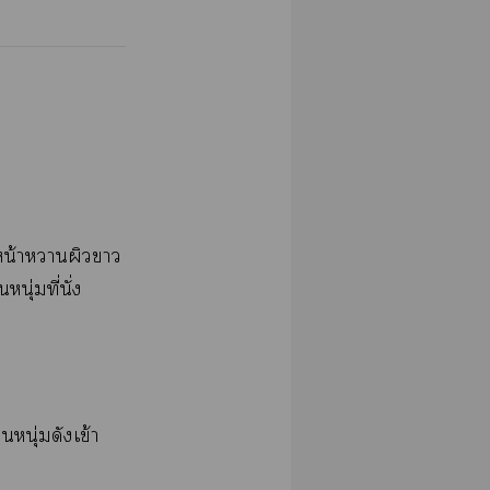
น้​​​​
่​ี่​ั่​
ุ่​​ข้​