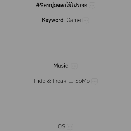
#ฟิุ่​​ไม้​​
Keyword:
Game
Music
Hide​&​Freak​ㅡ​SoMo
OS