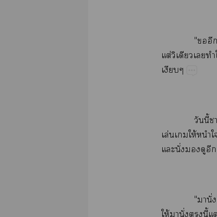
"​
ต่​​​

​ี้
ล่​​ให้​​​
​ั่​​​
"​ั่
ให้​​ั่​​ี้​