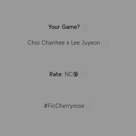
Your​Game?
Choi​Chanhee​x​Lee​Juyeon
Rate:
​NC🔞
#FicCherryrose