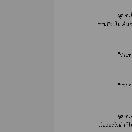
​​
​ไม่​ได้​
"ช่​
"ช่​
​​
ื่​​​​ไม