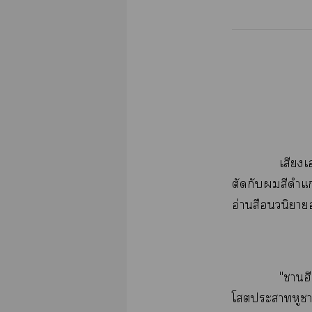
​
​​​​​
อ่​
"
​​​