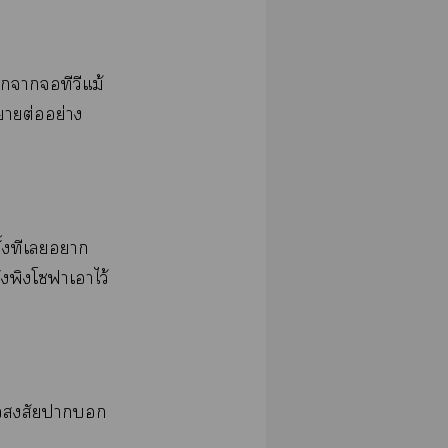
​​​​ม้​
​ต่​ย่​
้​​​​
​​​ไว้​
ิ้​​​​