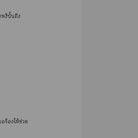
ึั้​​
​ร้​ให้​ช่​