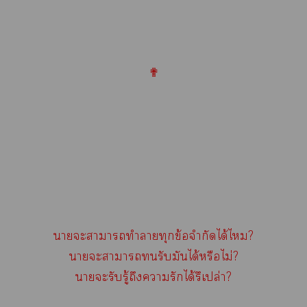
✟
าะาาทำาทุกข้อจำกัดได้ไ?
าะาารับมันได้หรือไม่?
าะรับรู้ถึงารักได้รึเปล่า?