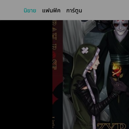
นิยาย
แฟนฟิค
การ์ตูน