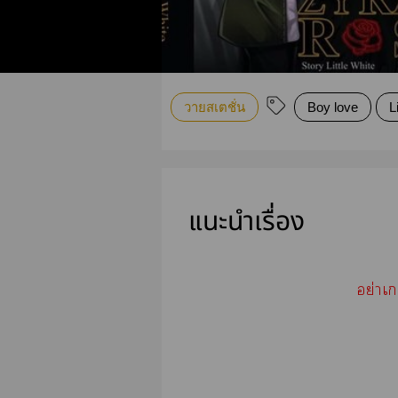
วายสเตชั่น
Boy love
L
แนะนำเรื่อง
อย่าเ