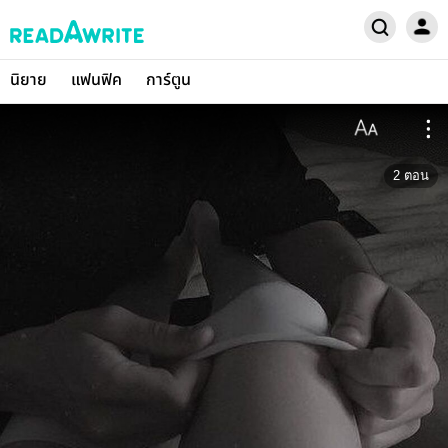
นิยาย
แฟนฟิค
การ์ตูน
2
ตอน