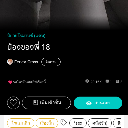
นิยายโรมานซ์ (แชท)
น้องของพี่ 18
Fervor Cross
ติดตาม
รอใครสักคนเลิฟเรื่องนี้
20.16K
1
2
เพิ่มเข้าชั้น
อ่านเลย
โรแมนติก
เรื่องสั้น
*sex
คลั่ง(รัก)
นิยา