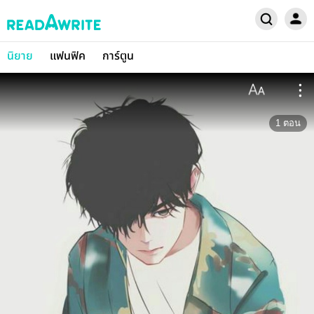
นิยาย
แฟนฟิค
การ์ตูน
1
ตอน