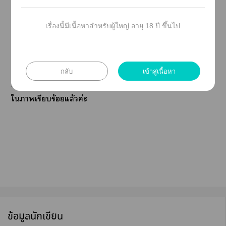
ปนำเาาใช้ะ เพื่อให้รีดแะไท์ได้ฟินแะจินตนาการ
กันแค่นั้นเ เป็นกำลังใ ติ-กันด้วยะะ คุณที่เข้าา
เรื่องนี้มีเนื้อหาสำหรับผู้ใหญ่ อายุ 18 ปี ขึ้นไป
อ่านะะ
คุณเจ้ารูปาทุกา ที่ถูกนำาใช้เพื่อ
จินตนาการะเรื่อง ส่วนหนึ่งาากูล
กลับ
เข้าสู่เนื้อหา
เกิลแะอินาแ ส่วนใหญ่ะมีเครดิตติดะอยู่
ใาเรียบร้อยแล้วค่ะ
ข้อมูลนักเขียน