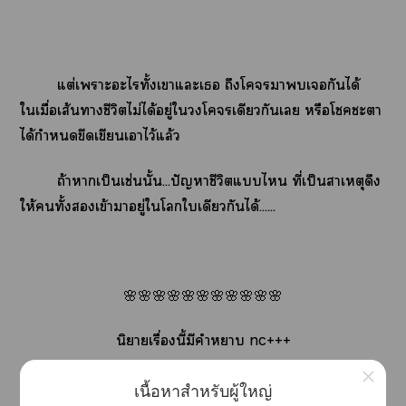
แต่เาะะไทั้งเาแะเ ถึงโาเกันได้
ใเมื่อเส้นาชีวิตไม่ได้อยู่ใโเดียวกันเ หรือโะา
ได้กำหนดขีดเขียนเาไว้แล้ว
ถ้าาเป็นเช่นนั้น...ปัญหาชีวิตแไ ที่เป็นสาเหตุดึง
ให้ทั้งเข้าาอยู่ใโใเดียวกันได้......
🌸🌸🌸🌸🌸🌸🌸🌸🌸🌸🌸
นิยายเรื่องนี้มีคำา nc+++
×
￼ไม่มีเาทำร้ายศิลปิน รูปาทุกรู
เนื้อหาสำหรับผู้ใหญ่