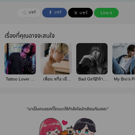
แชร์
แชร์
แชร์
Line it
เรื่องที่คุณอาจจะสนใจ
Tattoo Lover ☠️
เพื่อน หรือ เมีย
Bad Girl👿ท้าย
My Bro’s P
++
🔥 ++
ซอย++
เพื่อนพี่ช
“มาเป็นคนแรกที่โดเนทให้กำลังใจนักเขียนกันเถอะ”