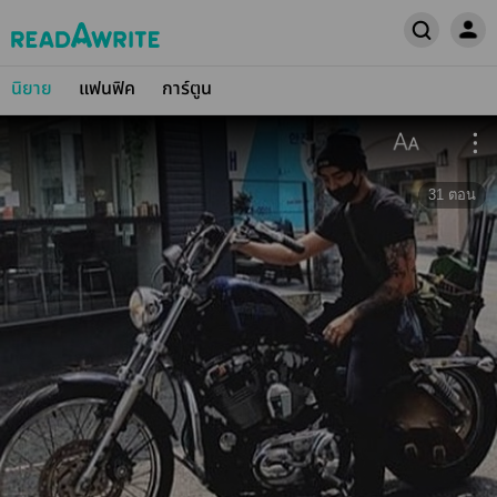
นิยาย
แฟนฟิค
การ์ตูน
31
ตอน