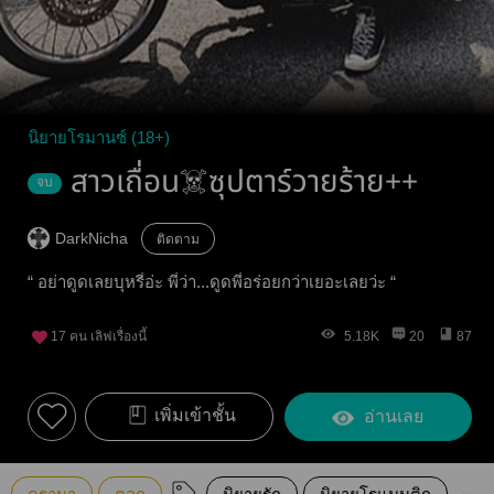
นิยายโรมานซ์ (18+)
สาวเถื่อน☠️ซุปตาร์วายร้าย++
จบ
DarkNicha
ติดตาม
“ อย่าดูดเลยบุหรี่อ่ะ พี่ว่า...ดูดพี่อร่อยกว่าเยอะเลยว่ะ “
17
คน เลิฟเรื่องนี้
5.18K
20
87
เพิ่มเข้าชั้น
อ่านเลย