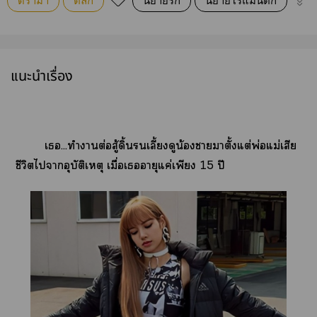
ดรามา
ตลก
นิยายรัก
นิยายโรแมนติก
รักว
แนะนำเรื่อง
เ...ทำาต่อสู้ดิ้นรนเลี้ยงดูน้องาาตั้งแต่พ่อแม่เสีย
ชีวิตไาอุบัติเหตุ เมื่อเอายุแค่เพียง 15 ปี