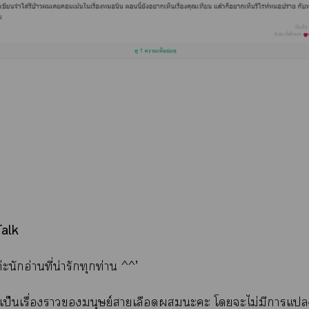
alk​
ค่ะนักอ่านที่น่ารักทุกท่าน ^^’
นี้เป็นเรื่องามนุษย์าเลือดะะ โะไม่มีาแ