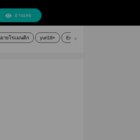
อ่านเลย
ิยายโรแมนติก
yuri18+
Erotic
25+
gl
อีโรติก