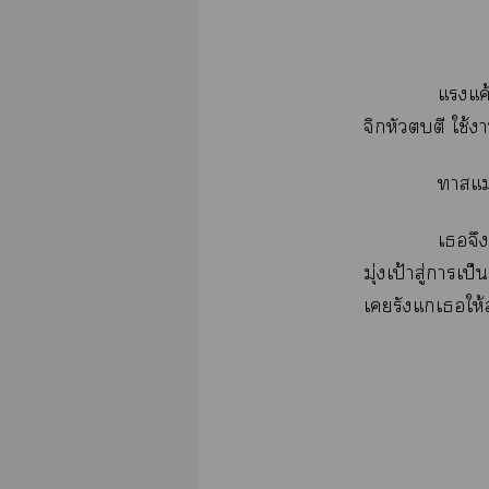
แแค
จิกหัวตี ใช้
าแ
เจึง
มุ่งเป้าสู่าเป
เรังแเให