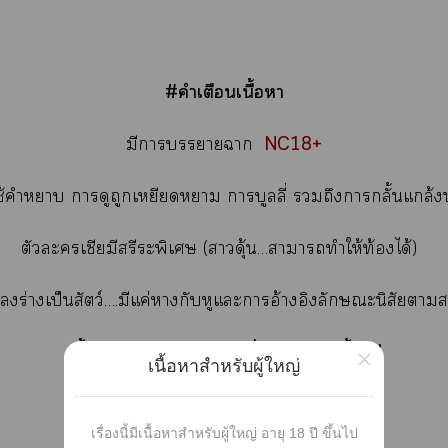
#คำเตือนเนื้อา
NC18+
มีาาา
ช้คำา าดูถูกเหยียดา าบูลลี่ ถึงาลั้นแกล้
ตัวะเซียมีสรีระพิเศษ (าดุ้น…าาทำให้ท้องได้)
ร่างเป็นสัตว์….มีแค่ากับหูแะาอ้างอิงลักษณะนิสัยาา
เนื้อาเาะสำหรับผู้ที่มีอายุ 18 ปีขึ้นไ
×
เนื้อหาสำหรับผู้ใหญ่
เรื่องนี้มีเนื้อหาสำหรับผู้ใหญ่ อายุ 18 ปี ขึ้นไป