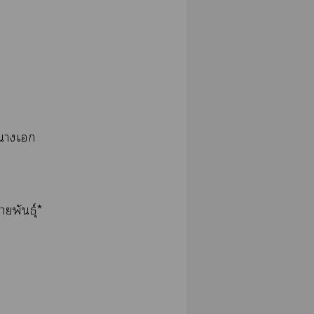
งาเ
พันธุ์*