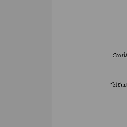
มีาใ
*ไม่มีแ