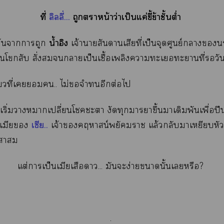
ที่
ลิลลี่...
ถูกาหน้าว่าเป็นแค่ขี้ข้าชั้นต่ำ
น้ำอิง
้นาาถูก
เจ้าาสันดานเสียที่เป็นจุดศูนย์า
าโสับ สั่งสมาเป็นเชื้อเพลิงาะเะา​ที่วั
ที่เ.. ไม่จำอีกต่อไ
เริ่มาาเปลี่ยนโะา งัดทุกาาขึ้นาเดิมพันเพื่อป
เซีย..
็นเมีย
เจ้าคฤหาสน์พยัคฆา แล้วกลับาเหยียบหัว
้า
แต่าเป็นเมียเสือา... มันะง่ายานั้นเหรือ?
.