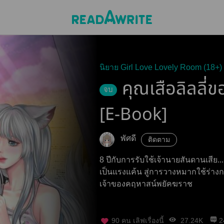
นิยาย Girl Love Lovely Room (18+)
คุณเสือลิลลี่ข
จบ
[E-Book]​
พัศดี
ติดตาม
​8 ปีกับการรับใช้เจ้านายสันดานเสีย
เป็นแรงแค้น สู่การวางหมากใช้ร่างกาย
เจ้าของคฤหาสน์พยัคฆราช
90
คน เลิฟเรื่องนี้
27.24K
2