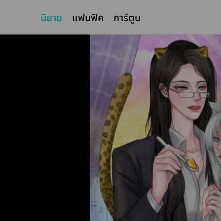
นิยาย
แฟนฟิค
การ์ตูน