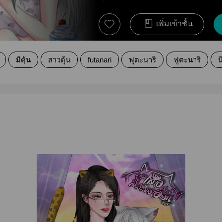
เพิ่มเข้าชั้น
มีดุ้น
สาวดุ้น
futanari
ฟุตะนาริ
ฟูตะนาริ
น