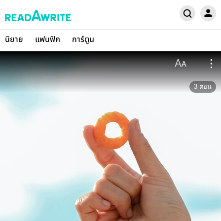
นิยาย
แฟนฟิค
การ์ตูน
3
ตอน