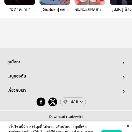
*มีคำหยาบ*
[ GoSuku] ตกใจ
ชมรมเลิฟคลับ💖
[ JJK ] น้อง
Who's the
เดอะซีรี่ส์
|| JJK
เมื่อไรค
book? | gosuku
|Gojosu
ดูเนื้อหา
เมนูของฉัน
เกี่ยวกับเรา
ปกติ
Download readAwrite
×
เว็บไซต์นี้มีการใช้คุกกี้ โปรดยอมรับนโยบายคุกกี้เพื่อ
ประสบการณ์การใช้บริการที่ดีที่สุดของท่าน ท่านสามารถ