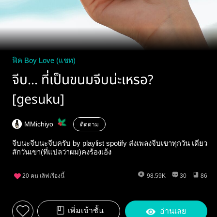
ฟิค Boy Love (แชท)
จีบ... ที่เป็นขนมจีบน่ะเหรอ?
[gesuku]
MMichiyo
ติดตาม
จีบนะจีบนะจีบครับ by playlist spotify ส่งเพลงจีบเขาทุกวัน เดี๋ยว
สักวันเขา(ที่แปลว่าผม)คงร้องเอ้ง
20
คน เลิฟเรื่องนี้
98.59K
30
86
เพิ่มเข้าชั้น
อ่านเลย