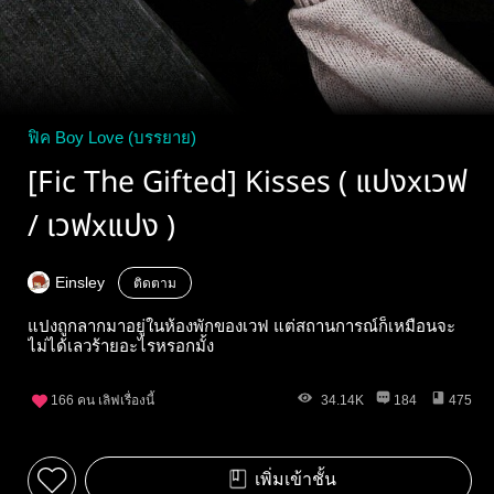
ฟิค Boy Love (บรรยาย)
[Fic The Gifted] Kisses ( แปงxเวฟ
/ เวฟxแปง )
Einsley
ติดตาม
แปงถูกลากมาอยู่ในห้องพักของเวฟ แต่สถานการณ์ก็เหมือนจะ
ไม่ได้เลวร้ายอะไรหรอกมั้ง
166
คน เลิฟเรื่องนี้
34.14K
184
475
เพิ่มเข้าชั้น