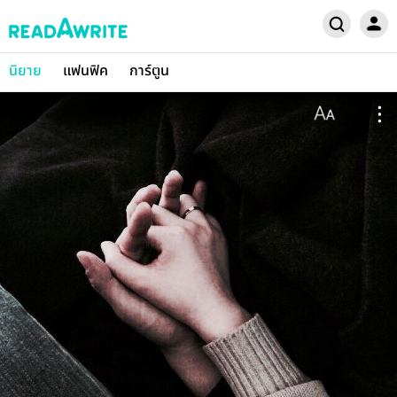
นิยาย
แฟนฟิค
การ์ตูน