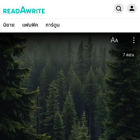
นิยาย
แฟนฟิค
การ์ตูน
7
ตอน