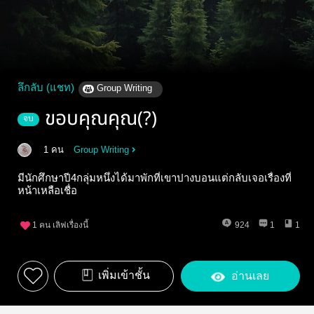
ลึกลับ (แชท)
Group Writing
ขอบคุณคุณ(?)
จบ
1 คน
Group Writing
มีนักศึกษาปี4กลุ่มหนึ่งได้มาพักที่เขาปางบอนแต่กลับเจอเรื่องที่
หน้าเหลือเชื่อ
1
คน เลิฟเรื่องนี้
924
1
1
เพิ่มเข้าชั้น
อ่านเลย