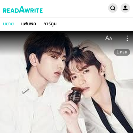
นิยาย
แฟนฟิค
การ์ตูน
1
ตอน