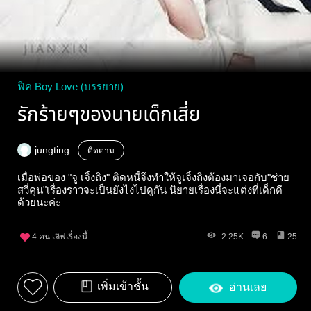
ฟิค Boy Love (บรรยาย)
รักร้ายๆของนายเด็กเสี่ย
jungting
ติดตาม
เมื่อพ่อของ "จู เจิ้งถิง" ติดหนี้จึงทำให้จูเจิ้งถิงต้องมาเจอกับ"ช่าย
สวี่คุน"เรื่องราวจะเป็นยังไงไปดูกัน นิยายเรื่องนี่จะแต่งที่เด็กดี
ด้วยนะค่ะ
4
คน เลิฟเรื่องนี้
2.25K
6
25
เพิ่มเข้าชั้น
อ่านเลย