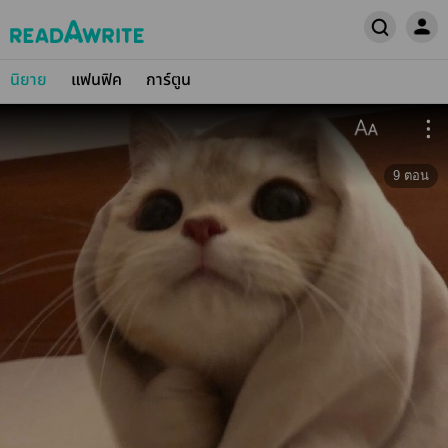
นิยาย
แฟนฟิค
การ์ตูน
9
ตอน