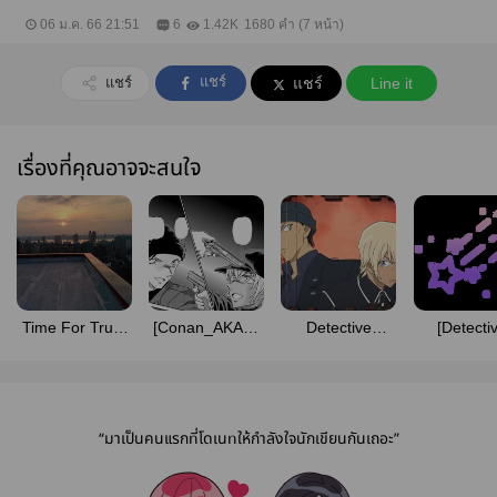
06 ม.ค. 66 21:51
6
1.42K
1680 คำ (7 หน้า)
แชร์
แชร์
แชร์
Line it
เรื่องที่คุณอาจจะสนใจ
Time For Truth
[Conan_AKAM]
Detective
[Detecti
[AkaAmu]
Falling
Conan | Case
Conan | A
closed | AKAM
Why do I 
you so
“มาเป็นคนแรกที่โดเนทให้กำลังใจนักเขียนกันเถอะ”