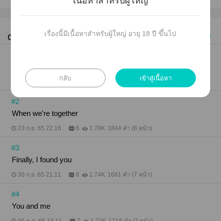
เนื้อหาสำหรับผู้ใหญ่
ตอนทั้งหมด (9)
เรื่องนี้มีเนื้อหาสำหรับผู้ใหญ่ อายุ 18 ปี ขึ้นไป
เก่าไปใหม่
#1
Zero
กลับ
เข้าสู่เนื้อหา
18 ต.ค. 65 15:19
6
2.97K
1592 คำ (7 หน้า)
#2
When we're together
23 ก.ย. 65 22:16
6
1.78K
1844 คำ (8 หน้า)
#3
Finally, I found you
30 ก.ย. 65 21:11
6
1.74K
1661 คำ (7 หน้า)
#4
You and me