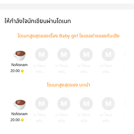
วิศวะ
คลื่นวิศวะตัวท็อป
ยัยตัวเปี๊ยก | มี E-
(มีอีบุ๊ค)
#เฮียอย่าดุ | E-
book
BOOK
ให้กำลังใจนักเขียนผ่านโดเนท
โดเนทสูงสุดของเรื่อง Baby girl โยเยอย่างอแงกับเฮีย
NsNsnam
มาโดเน
มาโดเน
มาโดเน
มาโดเน
มาโดเ
20.00
ทกัน
ทกัน
ทกัน
ทกัน
ทกัน
โดเนทสูงสุดของ บทนำ
NsNsnam
มาโดเน
มาโดเน
มาโดเน
มาโดเน
มาโดเ
20.00
ทกัน
ทกัน
ทกัน
ทกัน
ทกัน