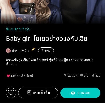
นิยายรักวัยว้าวุ่น
Baby girl โยเยอย่างอแงกับเฮีย
น้ำขลุกขลิก
ติดตาม
สาวแว่นสุดเฉิ่มโดนเฮียเตอร์ รุ่นพี่วิศวะชู้ต เขาจะเอาเธอมา
เป็น….
120
คน เลิฟเรื่องนี้
27.32K
277
829
เพิ่มเข้าชั้น
อ่านเลย