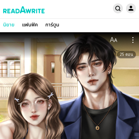
นิยาย
แฟนฟิค
การ์ตูน
25
ตอน