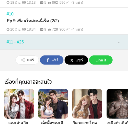
18 มิ.ย. 69 13:13
5
862
596 คำ (3 หน้า)
#10
Ep.9 เพื่อนใหม่คนนี้เริ่ด (2/2)
20 มิ.ย. 69 18:34
9
728
900 คำ (4 หน้า)
#11 - #25
แชร์
แชร์
แชร์
Line it
เรื่องที่คุณอาจจะสนใจ
ลองเล่นเกียร์
เด็กดื้อของเฮีย
วิศวะสายโหดกับ
เหนือหัวเสือ