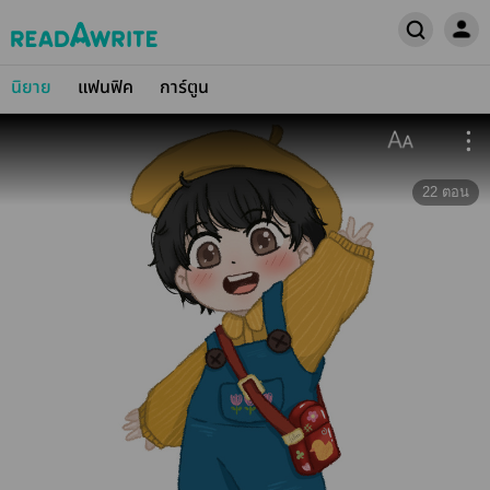
นิยาย
แฟนฟิค
การ์ตูน
22
ตอน