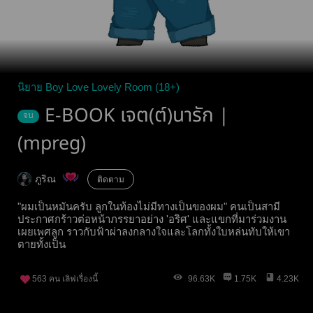
นิยาย Boy Love Lovely Room (18+)
E-BOOK เจต(ต์)นารัก |
จบ
(mpreg)
ภูริณ
ติดตาม
"ผมเป็นหมันครับ ลูกในท้องไม่มีทางเป็นของผม" คนเป็นสามี
ประกาศกร้าวต่อหน้าภรรยาอย่าง 'อริศ' และแขกที่มาร่วมงาน
เผยเพศลูก ราวกับฟ้าผ่าลงกลางใจและโลกทั้งใบหล่นทับให้เขา
ตายทั้งเป็น
563
คน เลิฟเรื่องนี้
96.63K
1.75K
4.23K