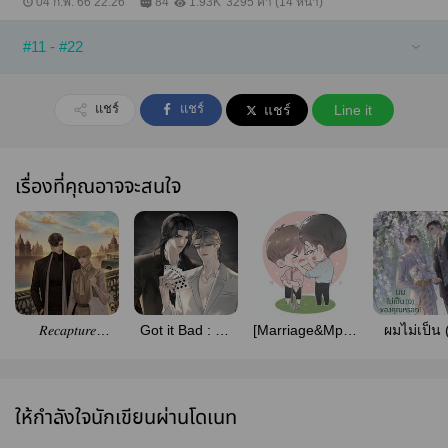
04 ก.พ. 66 22:26
84
1.93K
3295 คำ (14 หน้า)
#11 - #22
แชร์
แชร์
แชร์
Line it
เรื่องที่คุณอาจจะสนใจ
𝑅𝑒𝑐𝑎𝑝𝑡𝑢𝑟𝑒
Got it Bad : น้ำ
[Marriage&Mpreg]
ผมไม่เป็น 
#กำหนดรักวัน
ผึ้งกลิ่นมินท์
My Proposal
ของคุณหร
ทวงคืน
(yaoi) #คุณติ
(สนพ.Ro
[𝑂𝑚𝑒𝑔𝑎𝑣𝑒𝑟𝑠𝑒]
อร่อยที่สุด
Publishin
Deep Publishing
ให้กำลังใจนักเขียนผ่านโดเนท