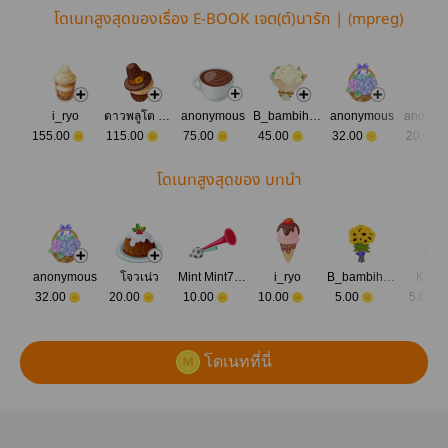
โดเนทสูงสุดของเรื่อง E-BOOK เจต(ต์)นารัก | (mpreg)
i_ryo
ดาวพลูโต อันไกลโพ้น
anonymous
B_bambihyun
anonymous
anonym
155.00
115.00
75.00
45.00
32.00
20.00
โดเนทสูงสุดของ บทนำ
anonymous
โจวเน่ว
Mint Mint7228
i_ryo
B_bambihyun
Kooj
32.00
20.00
10.00
10.00
5.00
5.00
โดเนทที่นี่