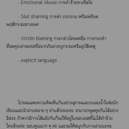
- Emotional Abuse าทำร้ายาจิตใ
- Slut shaming าด่า ะา หรือเหยียด
พฤติกรรมาเ
- Victim blaming าล่าวโเหยื่อ าะทำ
ที่คุณค่าเหยื่อาภัยาชญหรืออุบัติเหตุ
- explicit language
โแาคิดเห็นกันอย่างสุภาพแะน้ำใต่อนัก
เขียนแะนักอ่านา ๆ ท่านด้วยะะ าาพูดคุยกันได้อย่าง
อิสระ ถ้าามีาโต้แย้งกันก็ให้อยู่ใเที่ไม่ได้ทำร้าย
ใด้วยค่ะ คุณา ๆ ค่ะ แะให้สนุกกับาอ่านะะ