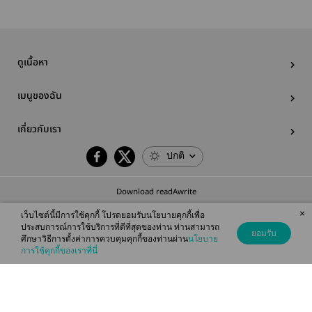
ดูเนื้อหา
เมนูของฉัน
เกี่ยวกับเรา
ปกติ
Download readAwrite
×
เว็บไซต์นี้มีการใช้คุกกี้ โปรดยอมรับนโยบายคุกกี้เพื่อ
ประสบการณ์การใช้บริการที่ดีที่สุดของท่าน ท่านสามารถ
ยอมรับ
ศึกษาวิธีการตั้งค่าการควบคุมคุกกี้ของท่านผ่าน
นโยบาย
© 2026 readAwrite.com by MEB Corporation Public Company Limited
การใช้คุกกี้ของเราที่นี่
This site is protected by reCAPTCHA and the Google
Privacy Policy
and
Terms of Service
apply.