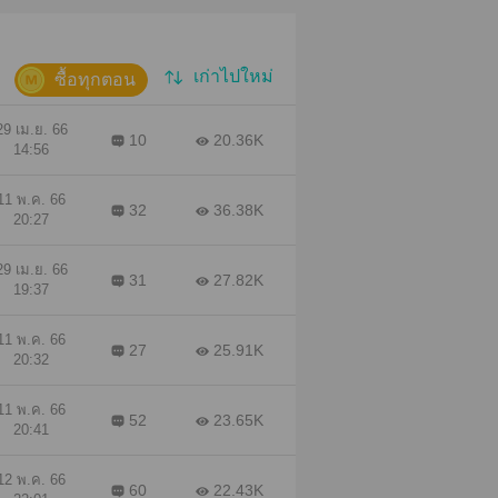
้าว
่อ
ทั้ง
เก่าไปใหม่
พี่
ซื้อทุกตอน
ลงรับ
ูด
29 เม.ย. 66
10
20.36K
14:56
นลง
ีข้อ
เป็น
11 พ.ค. 66
32
36.38K
20:27
นนั้น
29 เม.ย. 66
าย น
31
27.82K
19:37
ม " "
ไม่มี
11 พ.ค. 66
ก็
27
25.91K
20:32
ย
งไม่
11 พ.ค. 66
นจุก
52
23.65K
20:41
นของ
อกว่า
12 พ.ค. 66
60
22.43K
ป็น