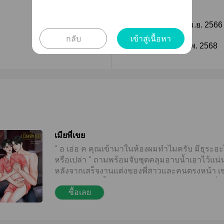
ติดตาม
วันที่เผยแพร่ :
29 เม.ย. 2566
กลับ
เข้าสู่เนื้อหา
ติดตาม
แก้ไขล่าสุด :
14 ก.พ. 2568
เมียพี่เขย
" อ เอ่อ ค คุณเข้ามาในห้องผมทำไมครับ มีธุระอ
หรือเปล่า " ถามพร้อมจับชุดคลุมอาบน้ำเอาไว้แน่
หลังจากเสร็จงานแต่งของพี่สาวและคนตรงหน้า เข
รีบเข้ามาอาบน้ำเตรียมตัวเข้านอนด้วยความเหนื่
ซื้อเลย
ทั้งวัน แต่อยู่ๆเจ้าบ่าวของงานกลับเปิดประตูเข้าม
ห้องนอนส่วนตัวของเขาทั้งๆที่ตอนนี้คนตรงหน้าค
อยู่ในห้องหอกับพี่สาวเขาไม่ใช่เหรอ แต่เมื่อเห็นคน