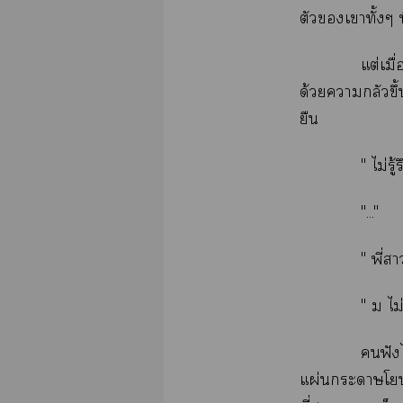
ตัวเาทั้งๆ 
แต่เมื
ด้วยากลัวขึ
ยืน
" ไม่รู
"..."
" พี่
" ม ไม
ฟัง
แผ่นะาโ