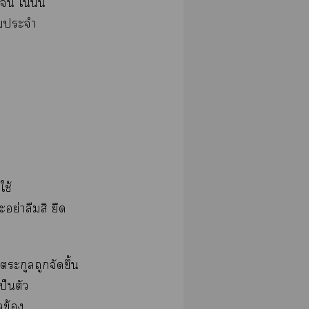
เจน ในั้น
าประจำ
ใช้
ะอย่าลืมสิ ยึด
ระกูลถูกจัดขึ้น
ป็นตัว
ยวข้อง