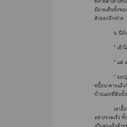
ที่าาเาเห็นเ
มีาเซ็นทั้ง
ตัวอีกฝ่าย
น นี่ม
" เข้า
" แต่ แ
" ะปฏ
หนี้าาแล้วก
บ้านแะที่ดินทั
เาอึ้
อย่างรวดเร็ว ทั
เป็นแล้วด้วยซ้