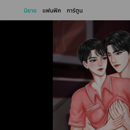
นิยาย
แฟนฟิค
การ์ตูน