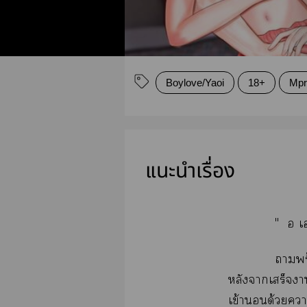
Boylove/Yaoi
18+
Mpr
แนะนำเรื่อง
" อ เ
าพร
หลังาเสร็จา
เข้าด้วยา