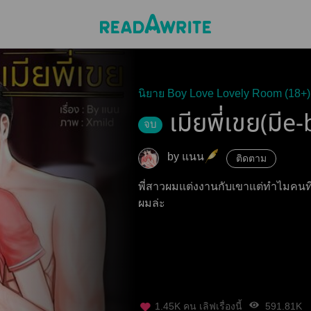
นิยาย Boy Love Lovely Room (18+)
เมียพี่เขย(มีe
จบ
by แนน
ติดตาม
พี่สาวผมแต่งงานกับเขาแต่ทำไมคนที
ผมล่ะ
1.45K
คน เลิฟเรื่องนี้
591.81K