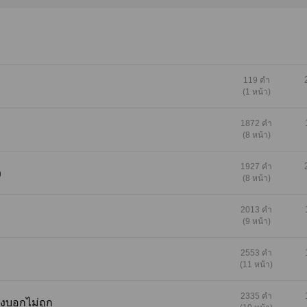
ได้ชื่อว่าเป็นพี่เขยหมาดๆกระตุกยิ้มร้าย เกมก็เริ่มก
ขาถอยหลังด้วยความกลัวขึ้นมาและต้องหน้าชาเมื
อีกฝ่ายเอ่ยด้วยประโยคเด็ดแต่ทำเอาคนฟังแทบทรุด
ยืน " ไม่รู้รึไงว่าคนที่ต้องทำหน้าที่เมียคือมึง " "..." " 
สาวมึงเป็นคนเสนอเรื่องนี้ขึ้นมาเองนะ และกูก็ตก
ข้อเสนอนี้ " " ม ไม่จริง " คนฟังไม่อยากจะเชื่อคำพ
119 คำ
(1 หน้า)
ของคนตรงหน้าหากอีกฝ่ายไม่ยื่นแผ่นกระดาษโย
บนเตียงนอนที่อยู่ใกล้เขาที่สุด ในกระดาษแผ่นนั้นม
ตกลงหลายข้อแต่ที่สายตาเขาเห็นเด่นชัดที่สุดก็คง
1872 คำ
(8 หน้า)
ลายมือชื่อของพี่สาวเขาที่เซ็นเอาไว้อย่างชัดเจน ใ
มีลายเซ็นทั้งหมดสามคน คือพี่สาวต่างแม่ของเขา
1927 คำ
ผู้ชายตรงหน้า และทนายความประจำตัวของอีกฝ่
ว
(8 หน้า)
นี่มันอะไรกัน ทำไมพี่เกวถึงได้... " เข้าใจแล้วใช่ไห
แต่ แต่ผมไม่..." " จะปฏิเสธก็ได้ แต่ครอบครัวมึงจะ
2013 คำ
ที่ซุกหัวนอนแน่ ป๊ากูช่วยพ่อมึงใช้หนี้ธนาคารแล้ว
(9 หน้า)
จริง แต่กูไม่ใจดีเหมือนป๊าหรอกนะ หนี้พ่อมึงตั้งร้อ
ล้านเชียวนะอย่าลืมสิ ยึดบ้านและที่ดินทั้งหมดมายั
2553 คำ
แน่ใจเลยว่าจะขายได้ร้อยล้านหรือเปล่า " เขาอึ้งมั
(11 หน้า)
แน่นจนพูดอะไรไม่ออก เขารู้เพียงแค่งานแต่งงา
สองตระกูลถูกจัดขึ้นอย่างรวดเร็ว ทั้งๆที่รู้ดีอยู่เต็ม
2335 คำ
งอย่างบอกไม่ถูก
พี่สาวต่างแม่ของเขาชอบผู้หญิงและมีแฟนเป็นตัวเ