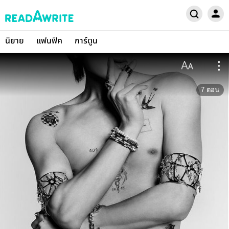
นิยาย
แฟนฟิค
การ์ตูน
7
ตอน