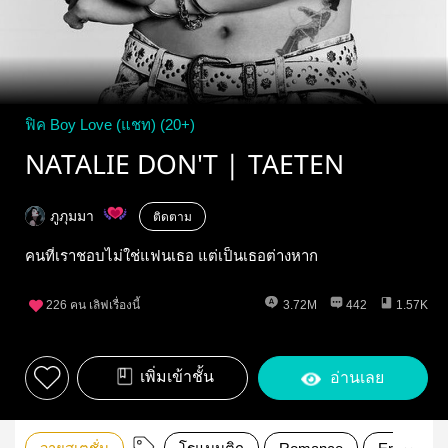
ฟิค Boy Love (แชท) (20+)
NATALIE DON'T | TAETEN
ภูภุมมา
ติดตาม
คนที่เราชอบไม่ใช่แฟนเธอ แต่เป็นเธอต่างหาก
226
คน เลิฟเรื่องนี้
3.72M
442
1.57K
เพิ่มเข้าชั้น
อ่านเลย