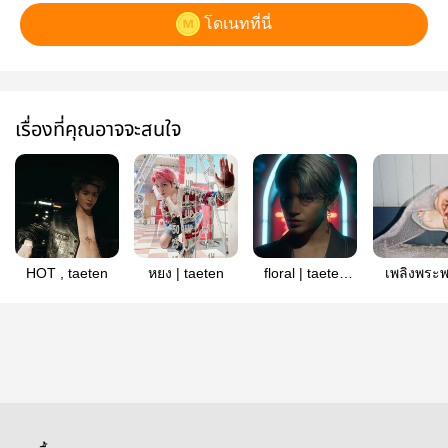
โดเนทที่นี่
เรื่องที่คุณอาจจะสนใจ
HOT , taeten
หยง | taeten
floral | taeten
เพลิงพระ
(Omegaverse)
#taeten (M