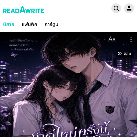
นิยาย
แฟนฟิค
การ์ตูน
32
ตอน