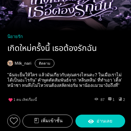
นิยายรัก
เกิดใหม่ครั้งนี้ เธอต้องรักฉัน
Milk_nari
ติดตาม
"ฉันจะยิ้มให้ใคร แล้วมันเกี่ยวกับคุณตรงไหนคะ? ในเมื่อเราไม่
ได้เป็นอะไรกัน" คำพูดตัดสัมพันธ์จาก 'หลินหลิน' ที่ทำเอา 'เติ้ล'
หน้าชา ทนหึงไม่ไหวจนต้องสลัดฟอร์ม พาน้องแมวมาง้อถึงที่"
1
คน เลิฟเรื่องนี้
87
1
2
เพิ่มเข้าชั้น
อ่านเลย