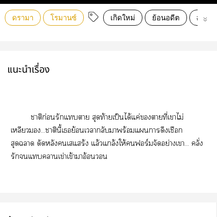
ดรามา
โรมานซ์
เกิดใหม่
ย้อนอดีต
#ย้อน
แนะนำเรื่อง
าติก่อนรักแา สุดท้ายเป็นได้แค่าที่เาไม่
เหลียว...าตินี้เย้อนเากลับาพร้อมแารดึงเชือก
สุดา ดัดหลังเสแสร้ง แล้วแกล้งให้ฟอร์มจัดอย่างเา... คลั่ง
รักแาเข่าเข้าาอ้อน