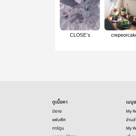
CLOSE’s
crepeorcak
(jukev/hyunk
ดูเนื้อหา
เมนู
นิยาย
My R
แฟนฟิค
อ่านล่
การ์ตูน
My W