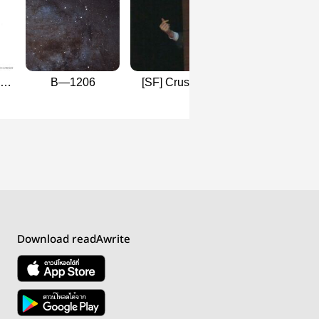
B—1206
[SF] Crush On
EX’s
Ago | hyunkev
Download readAwrite