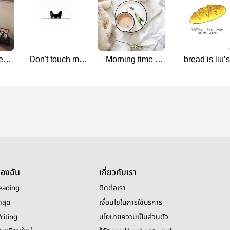
e
Don't touch my
Morning time -
bread is liu’s
ev)
ปาทู | jukev
Love time
favorite food
(jukev)
ของฉัน
เกี่ยวกับเรา
eading
ติดต่อเรา
าสุด
เงื่อนไขในการใช้บริการ
riting
นโยบายความเป็นส่วนตัว