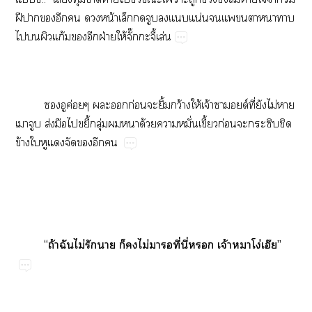
ฝี​​​​​​น้​​​​​​น่​​​​​​​
​​​ก้​​​ฝ่​ให้ั๊​ี้​ล่
​​ค่​​​ก่​​ิ้​ว้​ให้​จ้​​ด์ี่​​ไม่​​
​​ส่​​​ี้​ุ่​​​ด้​​ั่​ี้​ก่​​​​
ข้​​​​​​​
“​ถ้​​ไม่​​​​​ไม่​​​ี่​ี่​​จ้​​โง่​อ๊”