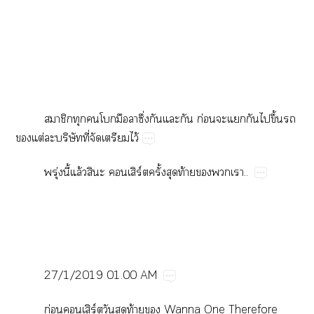
​​​​​​ึ่​​​​ก่​​​​​ึ้​​
​ต่​​ิ​ี่​​​ไว้
ุ่​ี้​ล้​​​ิร์​ั้​​ท้​​​..
27/1/2019​01.00​AM
ก่​ิร์​​​ท้​​Wanna​One​Therefore​