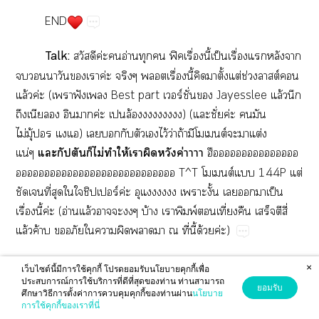
END
Talk:
​​ค่​​อ่​​​ฟิื่​ี้​ป็​ื่​​​​
​​​​​​ค่​​ื่​ี้​​​ั้​ต่​ช่​ต์​
ล้​ค่​(​​ฟั​​Best​part​ร์ั่​Jayesslee​ล้​​
​​ค่​​ล้​​​​)​(​ั่ค่​​​
ไม่ุ้​​)​​​​​​ไว้​ว่​ถ้​​ต์​​​ต่​
น่
​ป​​ไม่​​ให้​​​​ค่
​​​​​​​​
​​​​​​​​​​​​​​T^T​ต์​​144P​ต่​
​ี่​​​​ร์​ค่​​​​​ั้​​​​ป็​
ื่​ี้​ค่​(​อ่​ล้​​​​บ้​​พ์​​ี่​​​​ี่​
ล้​ค้​​​​​​​​​ี่​ี้​ด้​ค่)
​​​ี่​ข้​​อ่​​​​​​​ว่​​​​
×
เว็บไซต์นี้มีการใช้คุกกี้ โปรดยอมรับนโยบายคุกกี้เพื่อ
​ล้​​​​​ี่​ได้​ป็​ื่​ร่​​​​​​​​ร์​
ประสบการณ์การใช้บริการที่ดีที่สุดของท่าน ท่านสามารถ
ยอมรับ
ศึกษาวิธีการตั้งค่าการควบคุมคุกกี้ของท่านผ่าน
นโยบาย
​​​​​​​​ด้​​​​​​ม่​ื่​​
การใช้คุกกี้ของเราที่นี่