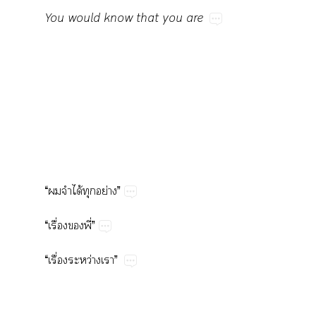
You​would​know​that​you​are
“​​​ได้​​ย่”
“​ื่​​ี่”
“​ื่​ว่​”