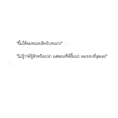
“​ิ้​ให้​​น่​​​​ก่”
“​ไม่​ู้​ว่​ี่​ู้​​​ปล่​ต่​​ี่​ี่​ิ้น่​​​ี่​​”