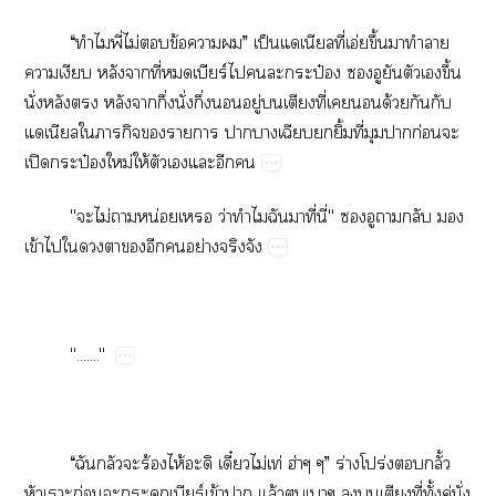
“​​ี่​ไม่​​ข้​​”​ป็​​ี่​อ่​ึ้​​​
​​​​ี่​​ร์​​​​ป๋​​​​​​ึ้​
ั่​​​​​ึ่​ั่​ึ่​​ู่​​​ี่​​​ด้​​​
​​​​​​​​​​​ิ้​ี่​​​ก่​​
ปิ​ป๋​ม่​ให้​​​​​
"​ไม่​​น่​​ว่​​​​ี่​ี่"​​​​​​
ข้​​​​​​​​ย่​​
"......."
“​​​​ร้​ไห้​ี๋ไม่​ท่​ฮ่”​ร่​ปร่​​ั้​
​ก่​​​ร์​ข้​​ล้​​​​​​ี่​ั้​ู่​ั่​