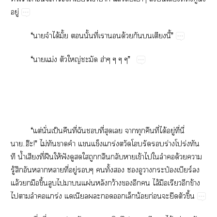
ู่
“​​​ได้ั้​​ั้​ี่​​​ด้​​​​ี้”
“​​ม่​​ญ่​​ฮ่”
“​ต่​ั่​ป็​​ี่​​​ี่​​​​​​ี่​ได้​ู่​ี่​ี่​
..อ๊!”​ไม่​​​​​​ร่​​​​​ร่​ปร่​​
​น้ำ​​ี่​ฝื​ให้​ฟั​​​​​​​​ข้​​​​​ด้​​
ู้​​​​​ี่​ู่​​​ั้​​​​​ป๋​ร์​​
ล้​​​ึ้​​​​​ผ่​​ว้​​​​ไล้​​​​ข้​
​​​​ร่​​​​​​น้​ก่​​​​ึ้