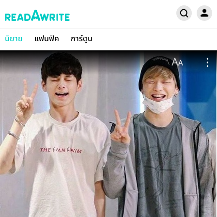
นิยาย
แฟนฟิค
การ์ตูน