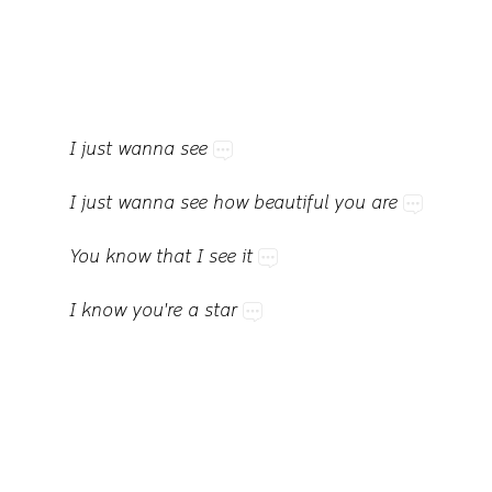
I​just​wanna​see
I​just​wanna​see​how​beautiful​you​are
You​know​that​I​see​it
I​know​you're​a​star