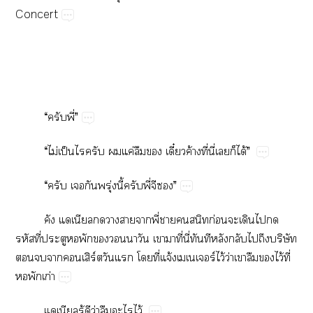
Concert
“​​ี่”
“​ไม่​ป็​​​​ค่​​​ี๋ค้​ี่​ี่​​​ได้”
“​​​​ุ่​ี้​​ี่​​”
​​​​​​ี่​​​​ก่​​​​​
​ี่​​​​​​​​​​ี่​ี่​​​​​​​ิ​
​​​ิร์​​​​ี่​จ้ร์ไว้​ว่​​​​ไว้​ี่​
​​ก่
​ู้​​ว่​​​ไว้