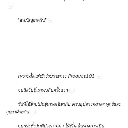
“​​​”
​ั้​ต่​ข้​ร่​​​Produce101
​​ี่​​​​ั้​
ี่​ได้​ย้​​ู่​​​​​ผ่​​ต่​ข์​​
​​ด้​
​ั่​ี่​​​ได้​ิ่​ส้​​​ป็​