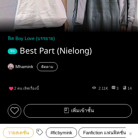
ฟิค Boy Love (บรรยาย)
Best Part (Nielong)
จบ
Mhamink
ติดตาม
2
คน เลิฟเรื่องนี้
2.11K
3
14
เพิ่มเข้าชั้น
วายสเตชั่น
#ficbymink
Fanfiction แฟนฟิคชั่น