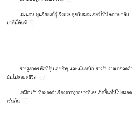
น่​​​​​ู้​​ช่​​ร์ให้​น้​​​
​ี่​ี่​​
ร่​​​​ี่​ุ้​​ช้​​น้​​​​ว่​​​​
​​​ี
​​ี่​​​​ื่​​​ย่​ี่​​​ึ้​ี่​ี่​​​
ช่​