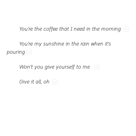
You're​the​coffee​that​I​need​in​the​morning
You're​my​sunshine​in​the​rain​when​it's​
pouring
Won't​you​give​yourself​to​me
Give​it​all,​oh