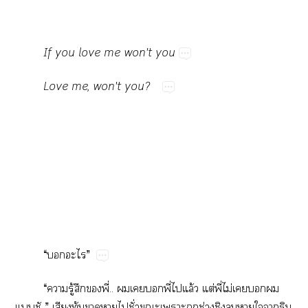
If​you​love​me​won't​you
Love​me,​won't​you?
“​​”
“​​ู้​​​ี่..​​​​ี่​​ล้​ต่​ี่​ไม่​​​​
..”​​ุ้​​​​ั่​​​​ช่​​​​​​​