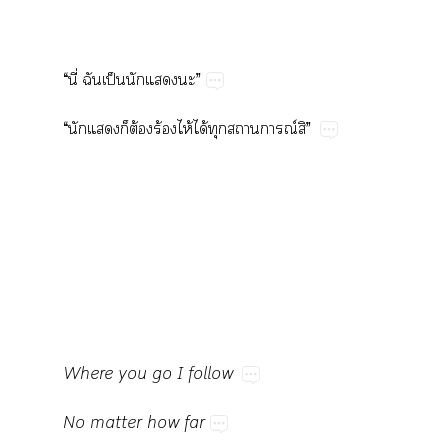
“​ี่​​ป็​​​”
“​​​​ต้​ร้​ไห้​ได้​​​ณ์​”
Where​you​go​I​follow
No​matter​how​far