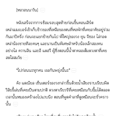
[​​​]
​​​​ซ้​​​ท้​ก่​ึ้​ิร์​
ล่ร์​ข้​​ข้​​ี่​​​​ี่​​​ี่​​​ู่​ร่​
​​ปี​ึ่​ก่​​​ย้​​​ี่​ญ่​​​​​​ไล่​​
ล่​น้​​​​​​​ป็​​​น้​​​​
ย่​​​​​​ู้​ึ่​​ี้​น้ำ​​​​​​ี่​​
​​​
“​​ก่​​​​​​ุ่​ี้​”
​​ร์​​​ล่​ึ้​ด้​น้ำ​​​​​
ิ​ี้​ล่​ี่​​ป็​​​​​​​ี่​​​​ิ้​ได้​​
​ั้​​ร้​​​​​​ี่​​​​ี่​​​​ั่​​
ั้