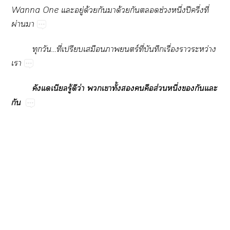
Wanna​One​​ู่​ด้​​​ด้​​​ช่​ึ่​ปี​ึ่​ี่​
ผ่​
​…ี่​ป​​​ร์​ี่​​​ื่​​ว่​

​ู้​​ว่​​​ั้​​​​ส่​ึ่​​​​
