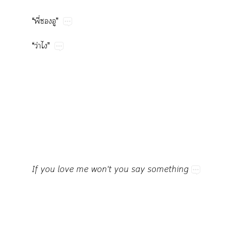
“​ี่​​”
“​ว่​”
If​you​love​me​won't​you​say​something