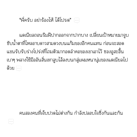
“​ี่​​ย่​ร้​ไห้​ได้​”
​​​ฝี​​​​​​ปี่​ป้​​​​
​น้ำ​​ี่​​​​​​​ก้​​​​​ก่​​​
​​​ร่​ปร่​ี่​​​​​​​​​​ไว้​​​ื้​
​​ใช้​​​ั่​​​ไล้​​​ุ่​​​ุ่​​​​
ด้
​​​ี่​​​ไม่​ต่​​ำ​​​ึ่​​​