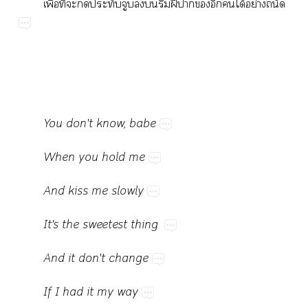
ื่​ี่​​​​​​​​ฝี​​​​​ได้​ย่​
You​don't​know,​babe
When​you​hold​me
And​kiss​me​slowly
It's​the​sweetest​thing
And​it​don't​change
If​I​had​it​my​way