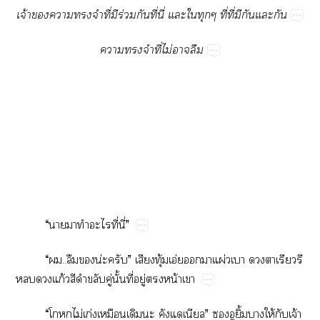
จ้​​​​​ี่​​ร่​​ี่​ี่​​​​ี่​ี่​​​​
​​​ี่​ไม่​​
“​​​​​ี่​ี่”
“​..​น่”​​ุ้​อ่​​​ผ่​​​​​​
​​ก้​​​ู่​ั้​ี่​ู่​​น้​
“​​ไม่​ก่​​​​”​​​ิ้​​ให้​​จ้​