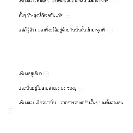
​ค่​​​​ี่​​ื่​​​ไม่​​ด้​ซ้ำ
ั้​ี่​ุ่​ี้​​​​ท้
ต่​​ู้​​ว่​​ี่​​ได้​ู่​ด้​​ั้​ั้​ข้​​​
​ู่​
​ั่​ู่​​​​​​​
​​​ท่​ั้…​​​​​​ั้​​ั้​​