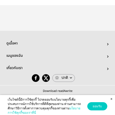
#เต็มสิบให้หนึ่ง
book]สายฟ้า
จำกัดสถานะพี่
Toxic Tonigh
เกี้ยวเวหา
น้อง
คนนี้เป็นข
|omegaverse
— Alex_X
ดูเนื้อหา
เมนูของฉัน
เกี่ยวกับเรา
ปกติ
Download readAwrite
×
เว็บไซต์นี้มีการใช้คุกกี้ โปรดยอมรับนโยบายคุกกี้เพื่อ
ประสบการณ์การใช้บริการที่ดีที่สุดของท่าน ท่านสามารถ
ยอมรับ
ศึกษาวิธีการตั้งค่าการควบคุมคุกกี้ของท่านผ่าน
นโยบาย
© 2026 readAwrite.com by MEB Corporation Public Company Limited
การใช้คุกกี้ของเราที่นี่
This site is protected by reCAPTCHA and the Google
Privacy Policy
and
Terms of Service
apply.