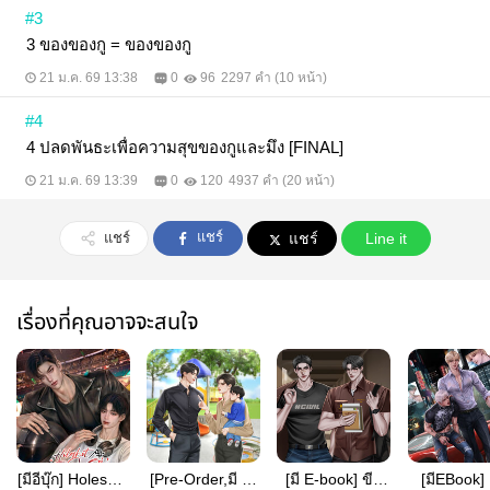
#3
3 ของของกู = ของของกู
21 ม.ค. 69 13:38
0
96
2297 คำ (10 หน้า)
#4
4 ปลดพันธะเพื่อความสุขของกูและมึง [FINAL]
21 ม.ค. 69 13:39
0
120
4937 คำ (20 หน้า)
แชร์
แชร์
แชร์
Line it
เรื่องที่คุณอาจจะสนใจ
[มีอีบุ๊ก] Holeshot
[Pre-Order,มี E-
[มี E-book] ขีด
[มีEBook]