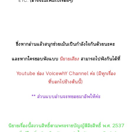
ETC..
(าะมีเพิ่มไเรื่อยๆ)
ซึ่งาอ่านแล้วสนุกช่วยเม้นเป็นกำลังใกันด้วยะะ
แะาใฟังแ
นิยายเสียง
าาไฟังกันได้ที่
Youtube ช่อง VoicewhY Channel ค่ะ (มีทุกเรื่อง
ที่ไข้างต้นนี้)
** ส่วนแอ่านะาอัพให้ค่ะ
นิยายเรื่องนี้สิทธิ์าะาบัญญัติลิขสิทธิ์ พ.ศ. 2537