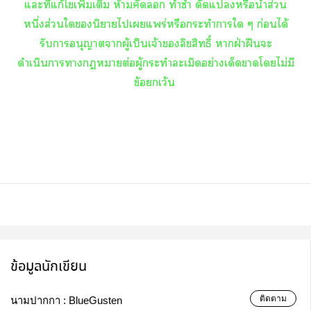
แะที่แก้ไเพิ่มเติม ห้ามคัด ทำซ้ำ ดัดแหรือนำส่วน
หนึ่งส่วนในิยายไเแพร่หรือกระทำาใ ๆ ก่อนได้
รับาอนุญาตาผู้เป็นเจ้าลิขสิทธิ์ าฝ่าฝืนะ
ดำเนินาาาต่อผู้กระทำละเมิดอย่างเด็ดาโไม่มี
ข้อยกเว้น
ข้อมูลนักเขียน
ติดตาม
นามปากกา :
BlueGusten