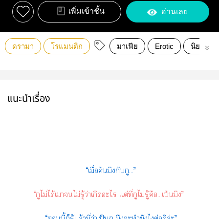
เพิ่มเข้าชั้น
อ่านเลย
ดรามา
โรแมนติก
มาเฟีย
Erotic
นิยายวา
แนะนำเรื่อง
“เมื่อคืนมึงกับกู...”
“กูไม่ได้เาไม่รู้ว่าเกิดะไ แต่ที่กูไม่รู้คือ...เป็นมึง”
“นี้ก็รู้แล้วนี่ว่าเป็นกู มึงะทำยังไต่อดีล่ะ”