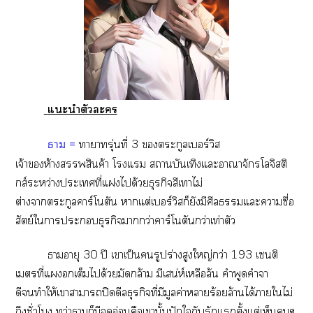
แะนำตัวะ
ธาม =
าารุ่นที่ 3 ตระกูลเบอร์วิส
เจ้าห้างสินค้า โแ สถานบันเทิงแะอาณาจักรโลจิสติ
กส์ระหว่างะเที่แได้วยธุรกิจสีเาไม่
ต่างาตระกูลาร์โตัน าแต่เบอร์วิสก็ยังมีศีลแะาซื่อ
สัตย์ใาะธุรกิจากว่าาร์โตันกว่าเท่าตัว
ธาายุ 30 ปี เาเป็นรูปร่างสูงใหญ่กว่า 193 เซนติ
เมตรที่แเต็มได้วยมัดกล้าม มีเสน่ห์เหลือล้น คำพูดคำจา
ดีทำให้เาาาปิดดีลธุรกิจที่มีมูลค่าาร้อยล้านได้าใไม่
ถึงชั่วโมง ทว่าธามก็มีจุดอ่อนคือเานั้นปักใกับรักแตั้งแต่เห็นๆ