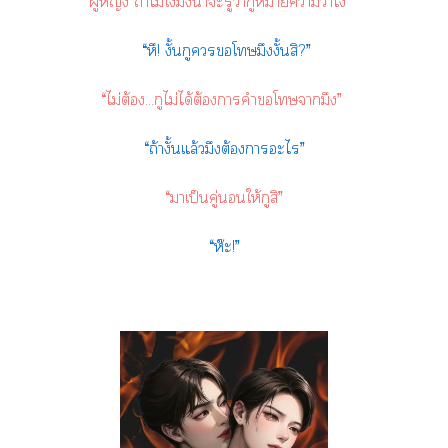
ผู้หญิง ถ้าไม่โง่มึงน่าะรู้ว่ากูหมายความว่าไ”
“หึ! งั้นกูโมึงงั้นสิ?”
“ไม่ต้อง...กูไม่ได้ต้องาคำโามึง”
“ถ้างั้นแล้วมึงต้องาะไ”
“าเป็นคู่ให้กูสิ”
“ห๊ะ!”