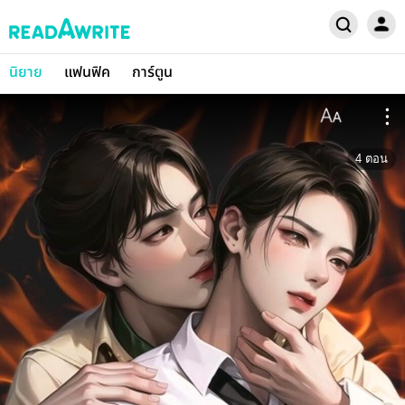
นิยาย
แฟนฟิค
การ์ตูน
4
ตอน