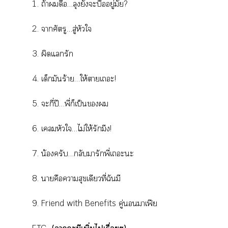
1. ถ้าดื้อ…ลุงยังะบื้ออยู่มั้ย?
2. าศัตรู…สู่หัวใ
3. ผิดแรัก
4. เด็กมันร้าย…ให้าเะ!
5. ะกี่ปี…พี่ก็เป็น
6. เมหัวใ…ไม่ให้รักมึง!
7. น้องครับ…กลับมารักพี่เะะ
8. าคือาสุขเดียวที่ฉันมี
9. Friend with Benefits คู่าเฟีย