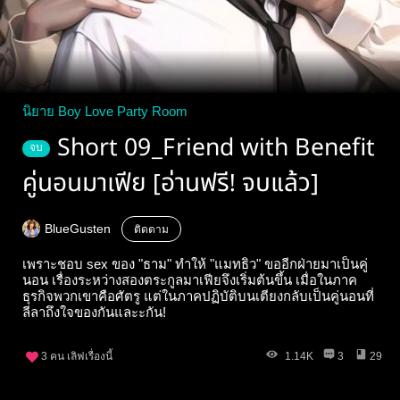
นิยาย Boy Love Party Room
Short 09_Friend with Benefit
จบ
คู่นอนมาเฟีย [อ่านฟรี! จบแล้ว]
BlueGusten
ติดตาม
เพราะชอบ sex ของ "ธาม" ทำให้ "แมทธิว" ขออีกฝ่ายมาเป็นคู่
นอน เรื่องระหว่างสองตระกูลมาเฟียจึงเริ่มต้นขึ้น เมื่อในภาค
ธุรกิจพวกเขาคือศัตรู แต่ในภาคปฏิบัติบนเตียงกลับเป็นคู่นอนที่
ลีลาถึงใจของกันและะกัน!
3
คน เลิฟเรื่องนี้
1.14K
3
29