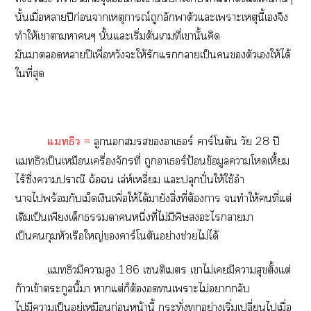
นั้นเมื่อาปีก่อนาเหตุการณ์ถูกลักพาตัวแะเาะเหตุนี้เจึง
ทำให้เาาาๆ นั้นและเริ่มต้นเที่เานั้นคิด
มันาาปีเพื่อหวังะให้รักแาเป็นตัวเให้ได้
ใที่สุด
แธิว =
ลูกาเร์ าร์โตัน วัย 28 ปี
แธิวเป็นเหมือนเครื่องจักรที่ ถูกาเร์ป้อนข้อมูลาโเหี้ยม
ไร้ซี่งาปราณี ฉ้อฉน เล่ห์เหลี่ยม แะปลุกปั่นให้ใช้อำ
นาจไพร้อมกับเม็ดเงินเพื่อให้ได้มายังสิ่งที่ต้องา ทำให้คนที่แต่
เดิมเป็นเพียงเด็กาหนึ่งที่ไม่มีพิษสงะไาา
เป็นกุมหัวเรือใหญ่าร์โตันอย่างช่วยไม่ได้
แธิวมีาสูง 186 เซนติเมตร เาไม่เมีาสุขตั้งแต่
ก้าวเข้าตระกูลนี้า าแต่ก็ต้องเาะไม่ากลับ
ไมีาเป็นอยู่เหมือนก่อนหน้านี้ กระทั่งทุกอย่างเริ่มเปลี่ยนไเมื่อ