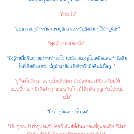
“ทำะไ”
“าต่อยกูสักหมัด แกูสักแ หรือยิงากูไว้สักรูดีล่ะ”
“พูดเชี่ะไมึง”
“มึงรู้ว่าเมื่อคืนเาทำะไ แต่มึง...แม่งดูไม่เหมือนกำลังเสีย
ใที่เสียตัวเว่ะ นี่กูชักสงสัยแล้วสิว่าถ้าเมื่อคืนไม่ใช่กู...”
“กูก็ไม่ถึงาาน้ำแล้วยังมานั่งยัดห่าที่มึงเตรียมให้
แนี้ มึงคิดว่ากูง่ายกับใก็ได้ว่างั้น ดูถูกกันไหน่อ
ยมั้ง”
“
มึงทำกูคิดแนั้นเ”
“ได้...กูรับว่ากูนอนกับใก็ได้แต่ที่ผ่านาคนที่กูนอนด้วยก็มีแต่