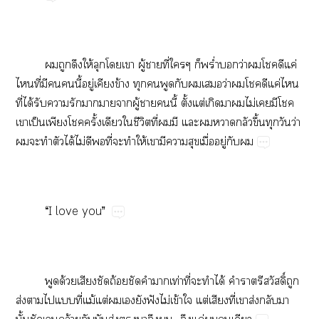
​​​ให้​​​​ู้​​ี่​​​ร่ำ​​ว่​​​​ค่​
​ี่​​​​ี้​ู่​​ข้​​​​​​​ว่​​​​ค่​​
ี่​ได้​​​​​​​ู้​​​ี้​ั้​ต่​​​​ไม่​​​​
​ป็​​​ั้​​​ี​ี่​​​​​​​ึ้​​​ว่​
​​​​ได้​ไม่​​​ี่​​​ให้​​​​​ื่​ู่​​
“I​love​you”
​ด้​​​ถ้​​​​ท่​ี่​​​ได้​​​ิ์​​
ส่​​​​ี่​ม้​ต่​​​​ฟั​ไม่​ข้​​ต่​​ี่​​ส่​​​