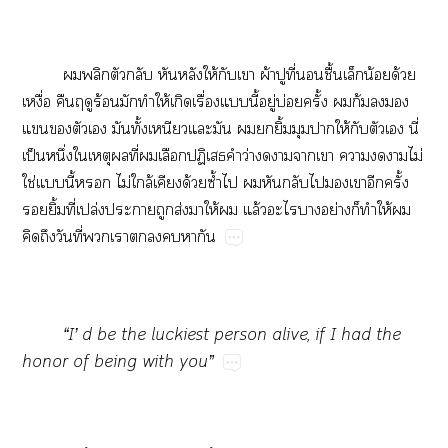
​​​​​​ให้​​​ผ้​​ี่​​ื้​​น้​ด้​
ื่​​​ร้​​​ให้​​ื่​​ี้​ู่​บ่​ั้​​ก้​​​
​​​​​ั้​​​​​​ิ้​​​ให้​​​​ี่​
ป็​ึ่​​​​ี่​​​ป​​ว่​​​​​​​​ไม่​
ใช่​​ี้​​ไม่​ล้​​ด้​ซ้ำ​​​​​​​​​ั้​
​ิ้​ี่​ปล่​​​ส่​​ให้​​ล้​​​ย่​​​ให้​​
​​ี่​​​​​​​
“I’​d​be​the​luckiest​person​alive,​if​I​had​the​
honor​of​being​with​you”