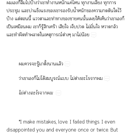
​​​​​บ้​ว่​​​​​ค่​​​​ี้​​​
​​บ่​​​​​​​น้ำ​​​​​​​ไว้​
บ้​ต่​​ี้​​​​ท่​​​​​ั้​​ให้​​ว่​​​​
ป็​​​​​ู้​​ร้​​​​​ไม่​ั่​​​​
​​​​​​​ณ์​ต่​​ไม่​น้
​​​ู้​​ั้​​ล้
ว่​​​​ไม่​ได้​ณ์​​ไม่​ต่​​​
ไม่​ต่​​​
“I​make​mistakes,​love.​I​failed​things.​I​even​
disappointed​you​and​everyone​once​or​twice.​But​