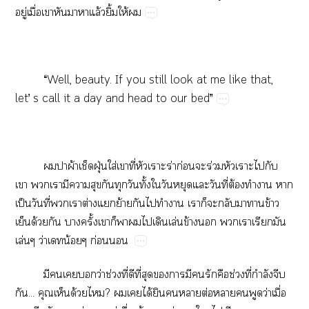
ู่​ื่​​​​​ล้​ิ้​ให้​
“Well,​beauty.​If​you​still​look​at​me​like​that,​
let’​s​call​it​a​day​and​head​to​our​bed”
​​ผ้​​ฝุ่​ใส่​​ี่​​ร่​ก่​​ร่​​​​
​​​​​​​​​ั้​​​​​ี่​ต้​​​​
ป็​ี่​​​ต่​​ย้​​​​​​​​​​​ข้​
​ด้​​​ั้​​​​​​​ล่​ข้​​​​​​
ล่​ว่น้​ก่​
​​​​ว่​ช่​ี่​​ี่​​​​​​​​ช่​ี่​ำ​​
...​​​ด้​?​​​ได้​​​​ต่​​​​ว่​ื่​