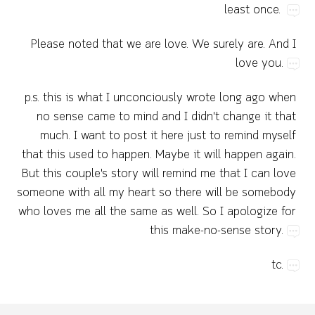
least​once.
Please​noted​that​we​are​love.​We​surely​are.​And​I​
love​you.
p.s.​this​is​what​I​unconciously​wrote​long​ago​when​
no​sense​came​to​mind​and​I​didn't​change​it​that​
much.​I​want​to​post​it​here​just​to​remind​myself​
that​this​used​to​happen.​Maybe​it​will​happen​again.​
But​this​couple's​story​will​remind​me​that​I​can​love​
someone​with​all​my​heart​so​there​will​be​somebody​
who​loves​me​all​the​same​as​well.​So​I​apologize​for​
this​make-no-sense​story.
tc.