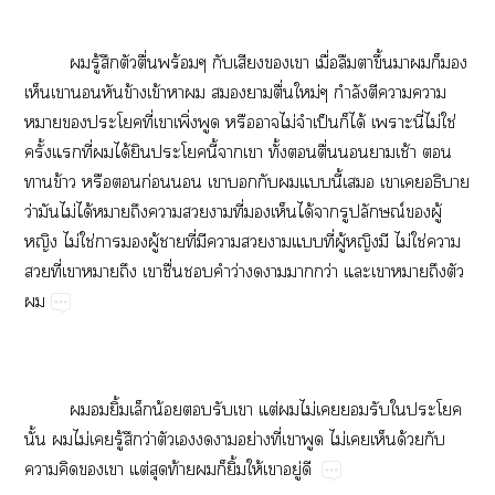
​ู้​​​ื่​ร้​​​​​ื่​​​ึ้​​​​​
​​​​ข้​ข้​​​​​ื่​ม่​ำ​​​​
​​​ี่​​ิ่​​​​ไม่​​ป็​​ได้​​ี่​ไม่​ใช่​
ั้​​ี่​​ได้​​​ี้​​​ั้​​ื่​​​ช้​​
​ข้​​​ก่​​​​​​​ี้​​​​​
ว่​​ไม่​ได้​​​​​​ี่​​​ได้​​​ณ์​ู้​
​ไม่​ใช่​​​ู้​​ี่​​​​​​ี่​ู้​​​ไม่​ใช่​​
​ี่​​​​​ื่​​​ว่​​​​ว่​​​​​​

​​ิ้​​น้​​​​ต่​​ไม่​​​​​​
ั้​​ไม่​​ู้​​ว่​​​​​ย่​ี่​​​ไม่​​​ด้​​
​​​​ต่​​ท้​​​ิ้​ให้​​ู่​