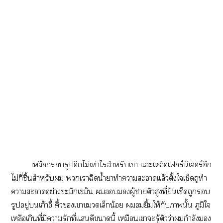
​​​​ไม่​ท่​​​​​ร์​ร์​
ไม่​ี่​ิ้​​​​​​น้ำ​​​​​ล้​ั้​​​​​
​​ย่​ม้​​​​ู้​​​​ี่​​​​​
​ู่​​ก้ี้​ิ้​​​​​น้​​​ิ้​ให้​​​ั้​​​
​​ี่​​​​ี่​​​​ี้​​​​ู้​​ว่​​ำ​​