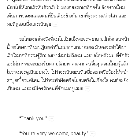
น้​​ให้​​ล้​​​​​​​​​ั้​ึ่​​ี้​​
​​​​​​ี่​​​ข้​​​ี่​​​​ว่​​​
​ี่​​​ิ่​​ป็​
​​​​​ี่​​ไม่​ข้​​​​​ข้​​ก่​น้​
ี้​​​​ี่​​ป​​ื่​​​​​​​​​​ให้​​
​​​ี่​​ู้​​​​ส่​​ไม่​​​​​​​​ี่​​​
​ไม่​​​​​​​​​​​ื่​​ี้​​ู้​ล้​
ไม่​ว่​​​​ป็​ย่​​ไม่​ว่​​ป็​​ี่​ื่​​​ร้​ไห้​น้​
​​ี้​ค่​​ไม่​ว่​​​​​ไม่​​​​ื่​​​​​​
ป็​​​​​​​​ี่​​​ู่​
“Thank​you.”
“You’​re​very​welcome,​beauty.”