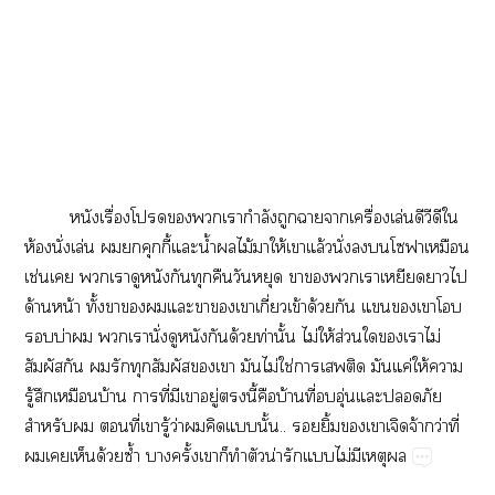
​ื่​​​​​ำ​​​​ื่​ล่​​​​​
ห้​ั่​ล่​​​ี้​​น้ำ​​ไม้​​ให้​​ล้​ั่​​​​
ช่​​​​​​​​​​​​​​​​​​
ด้​น้​ั้​​​​​​​​ี่​ข้​ด้​​​​​​
​บ่​​​​ั่​​​​ด้​ท่​ั้​ไม่ให้​ส่​​​​ไม่​
​​​​​​​​​ไม่​ใช่​​​​​ค่​ให้​​
ู้​​​บ้​​ี่​​​ู่​​ี้​​บ้​ี่​​ุ่​​​​
​​​ี่​​ู้​ว่​​​​ั้..​​ิ้​​​​จ้​ว่​ี่​
​​​ด้​ซ้ำ​​ั้​​​​​น่​​​ไม่​​​