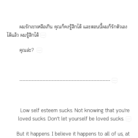
​​​​​​​​ู้​​ได้​​​ี้​​​​​​
ได้​ล้​​ู้​​ได้
​ล่?
-----------------------------------------------------------
Low​self​esteem​sucks.​Not​knowing​that​you're​
loved​sucks.​Don't​let​yourself​be​loved​sucks.
But​it​happens.​I​believe​it​happens​to​all​of​us,​at​