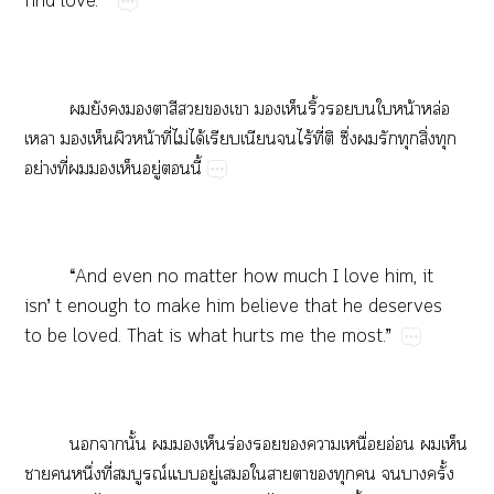
find​love.”
​​​​​​​​​​​ิ้​​​​น้​ล่​
​​​​น้​ี่​ไม่​ได้​​​​ไร้​ี่​​ึ่​​​​ิ่​​
ย่​ี่​​​​ู่​​ี้
“And​even​no​matter​how​much​I​love​him,​it​
isn’​t​enough​to​make​him​believe​that​he​deserves​
to​be​loved.​That​is​what​hurts​me​the​most.”
​​ั้​​​​ร่​​​​ื่​อ่​​​
​​ึ่​ี่​ณ์​​ู่​​​​​​​​​​ั้​