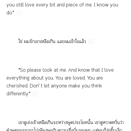
you​still​love​every​bit​and​piece​of​me.​I​know​you​
do.”
ใช่​​​​​​​​ข้​​ล้
“So​please​look​at​me.​And​know​that​I​love​
everything​about​you.​You​are​loved.​You​are​
cherished.​Don’​t​let​anyone​make​you​think​
differently.”
​​ร่​ร้​​​ว่​​​ั้​​​​ั่​ว่​
​​​​​ไม่​​​​​ื่​ั่​​​ต่​​​ส่​ิ้​​