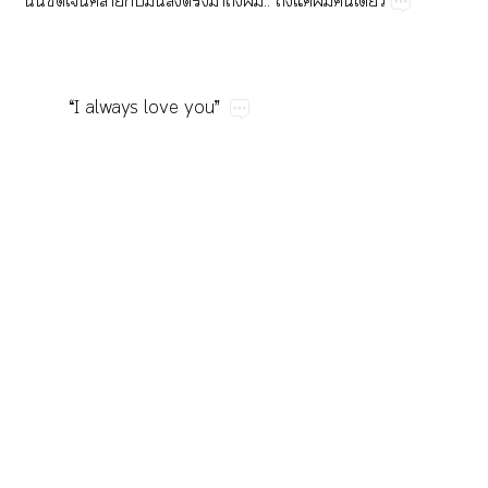
ั้​​ล้​​​ส่​​​​..​​ค่​​​
“I​always​love​you”