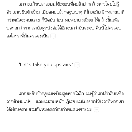
​​ก้​ปล่​​​โต๊​​ี่​​อ้​​ว้​​​ไม่​ู้​
​​​​ข้​​​​ล้​​​​ี่​ข้​​​​​
ว่​​​​ต่​​​ปิ​​ก่​​​​​ให้​ว้​ึ้​ื่​
​​ว่​​​​​​ต่​ได้​​​ว่​​​​​ี้​ไม่​​​
​​ว่​ี่​​​​ป็
“Let’​s​take​you​upstairs.”
​​ข้​​​ร้​​​​​​ู้​ว่​​ได้​ิ่​ื่​
​​​น่​..​​​ส่​น้​ป​​ไม่​​ให้​​ี่​​​
ได้​ผ่​​ร่​​​​ก่​​​