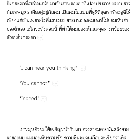
​​ี่​ท้​​​ป็​​​​ี่​ปล่​​​​​
​​​​ู่​ู่​​​ป็​​​​ี่​​​ี่​​ท่​ี่​​​​ได้​
​ต่​ป็​​​ี่​​​​​​​​ี่​ไม่​​​ค่​
​​​ม้​ั่​​ี้​ี่​​ให้​​​​ต่​​ด่​ร้​​
​​​
“I​can​hear​you​thinking.”
“You​cannot.”
“Indeed.”
​​​​ให้​​น้​​​​​​​ั่​​​
​​​​​​​​​ื่​​​​​​ว่​​