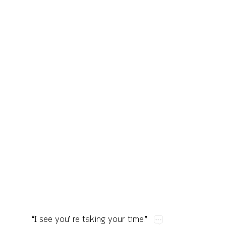
“I​see​you’​re​taking​your​time.”