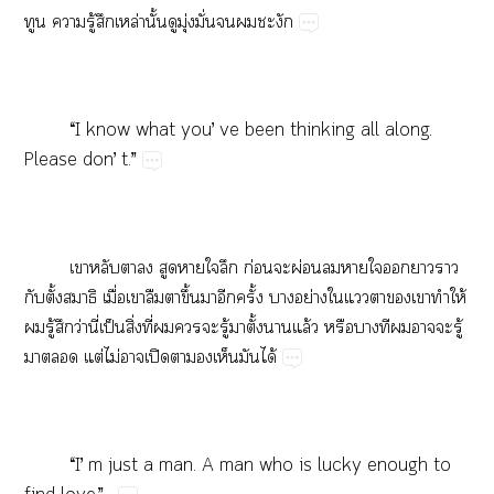
​​ู้​​ล่​ั้​​ุ่​ั่​​​
“I​know​what​you’​ve​been​thinking​all​along.​
Please​don’​t.”
​​​​​​​​ก่​​ผ่​​​​​​​
​ั้​​ื่​​​​ึ้​​​ั้​​ย่​​​​​​​ให้​
​ู้​​ว่​ี่​ป็​ิ่​ี่​​​​ู้​​ั้​​ล้​​​​​​​ู้​
​​ต่​ไม่​​ปิ​​​​​ได้
“I’​m​just​a​man.​A​man​who​is​lucky​enough​to​