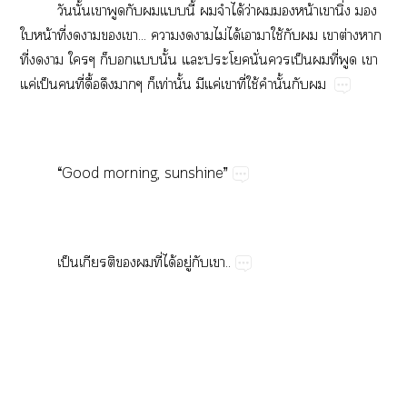
​ั้​​​​​​ี้​​​ได้​ว่​​​น้​​ิ่​​
​น้​ี่​​​​...​​​​ไม่​ได้​​​ใช้​​​​ต่​​
ี่​​​​​​​ั้​​​ั่​​ป็​​ี่​​​
ค่​ป็​​ี่​ื้​​​​ท่​ั้​​ค่​​ี่​ใช้​​ั้​​
“Good​morning,​sunshine”
ป็​​​​ี่​ได้​ู่​​..