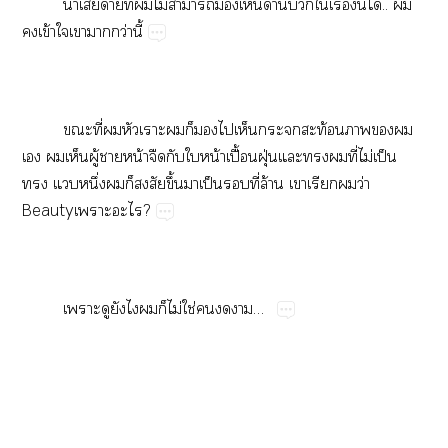
น่​​​ี่​​ไม่​​​​ด้​​​ื่​ี้​ได้..​​
​ข้​​​​ว่​ี้
​ี่​​​​​​​​​ท้​​​​
​​​ู้​​น้​​​​น้​ปื้​ฝุ่​​​​ี่​ไม่​ป็​
​​ึ่​​​​ึ้​​ป็​​ี่​ล้​​​​ว่​
Beauty​?
​​​​​​ไม่​ใช่​​​…