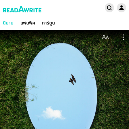
นิยาย
แฟนฟิค
การ์ตูน