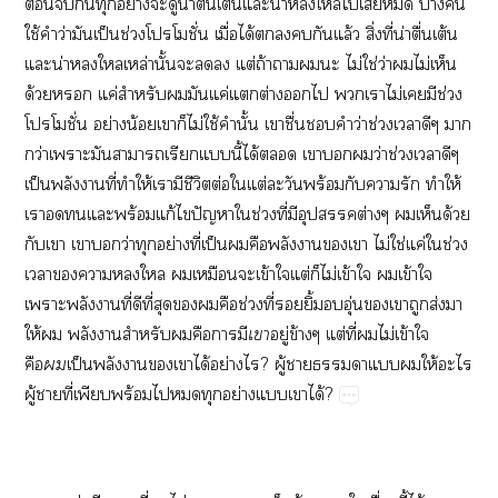
​​​​ย่​​​น่​ื่​ต้​​น่​​​​​​​
ใช้​​ว่​​ป็​ช่​ั่​ื่​ได้​​​​​ล้​ิ่​ี่​น่​ื่​ต้​
​น่​​ล่​ั้​​​ต่​ถ้​​​​ไม่​ใช่​ว่​​ไม่​​
ด้​​ค่​​​​ค่​​ต่​​​​​ไม่​​​ช่​
ั่​ย่​น้​​​ไม่​ใช้​​ั้​​ื่​​​ว่​ช่​​​​
ว่​​​​​​ี้​ได้​​​​​ว่​ช่​​​
ป็​​​ี่​​ให้​​​ี​ต่​​ต่​​​ร้​​​​​ให้​
​​​​ร้​ก้​​ปั​​ช่​ี่​​​ต่​​​ด้​
​​​​ว่​​ย่​ี่​ป็​​​​​​​ไม่​ใช่​ค่​​ช่​
​​​​​​​ข้​​ต่​​ไม่​ข้​​​ข้​​
​​​ี่​​ี่​​​​​ช่​ี่​​ิ้​​ุ่​​​​ส่​​
ให้​​​​​​​​

ู่​ข้​ต่​ี่​​ไม่​ข้​​


ป็​​​​​ได้​ย่​?​ู้​​​​​​ให้​​
ู้​​ี่​​ร้​​​​ย่​​​ได้?