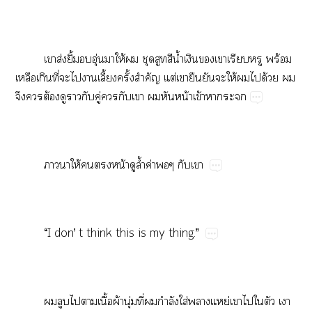
​ส่​ิ้​​ุ่​​ให้​​​​​น้ำ​​​​​​ร้​
​​ี่​​​​ี้​ั้​ำ​ต่​​​​​ให้​​​ด้​​
​​ต้​​​​ู่​​​​​​น้​ข้​​
​ให้​​​น้​​ล้ำ​ค่​​​
“I​don’​t​think​this​is​my​thing.”
​​​​ื้​ผ้​ุ่​ี่​​ำ​ใส่​​ย่​​​​​​