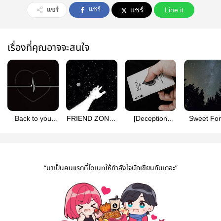
แชร์
แชร์
แชร์
Line it
เรื่องที่คุณอาจจะสนใจ
Back to you
FRIEND ZONE |
[Deception
Sweet For
(again) : กลับคืน
เป็นเพื่อนเธอ
Series : ENG]
สู่วันวาน
One last trick
“มาเป็นคนแรกที่โดเนทให้กำลังใจนักเขียนกันเถอะ”