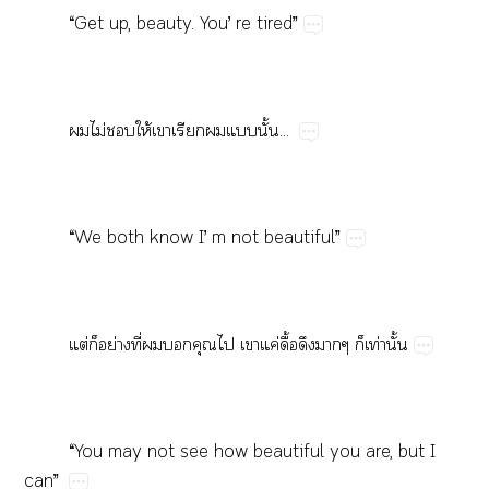
“Get​up,​beauty.​You’​re​tired”
​ไม่​​ให้​​​​​ั้...
“We​both​know​I’​m​not​beautiful”
ต่​​ย่​ี่​​​​​​ค่​ื้​​​​ท่​ั้
“You​may​not​see​how​beautiful​you​are,​but​I​
can”