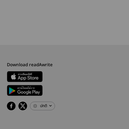
Download readAwrite
ปกติ