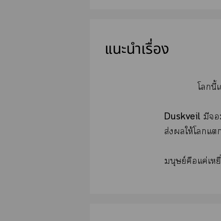
แนะนำเรื่อง
โนี้
Duskveil
มี
ส่งให้โแแ
มนุษย์คือแค่เหย