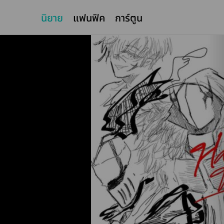
นิยาย
แฟนฟิค
การ์ตูน