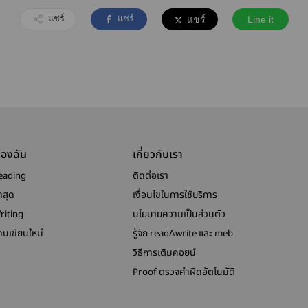
แชร์
แชร์
แชร์
Line it
ของฉัน
เกี่ยวกับเรา
eading
ติดต่อเรา
าสุด
เงื่อนไขในการใช้บริการ
riting
นโยบายความเป็นส่วนตัว
งานเขียนใหม่
รู้จัก readAwrite และ meb
วิธีการเติมคอยน์
Proof ตรวจคำผิดอัตโนมัติ