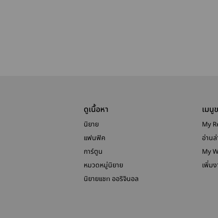
ดูเนื้อหา
เมนู
นิยาย
My R
แฟนฟิค
อ่านล่
การ์ตูน
My W
หมวดหมู่นิยาย
เพิ่ม
นิยายแชท ออริจินอล