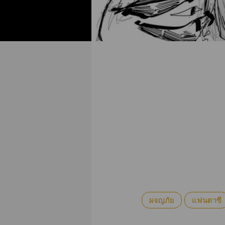
ผจญภัย
แฟนตาซี