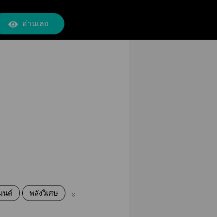
อ่านเลย
มนต์
พลังวิเศษ
สัตว์ประหลาด
ปีศาจ
วันสิ้นโลก