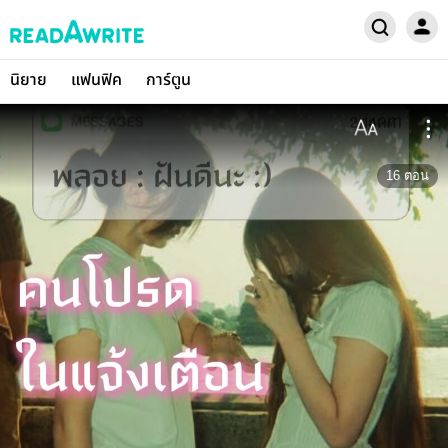
นิยาย
แฟนฟิค
การ์ตูน
16
ตอน