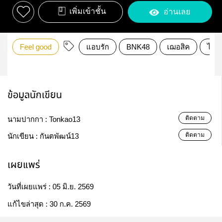
เพิ่มเข้าชั้น
อ่านเลย
Feel good
แอบรัก
BNK48
เฌอสิค
ไม่พ
ข้อมูลนักเขียน
ติดตาม
นามปากกา :
Tonkao13
ติดตาม
นักเขียน :
กันตพัฒน์13
เผยแพร่
วันที่เผยแพร่ :
05 มิ.ย. 2569
แก้ไขล่าสุด :
30 ก.ค. 2569