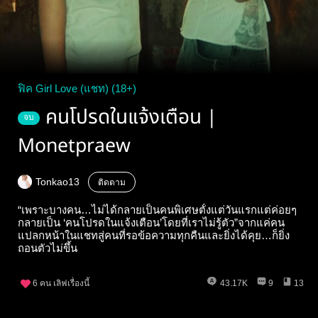
ฟิค Girl Love (แชท) (18+)
คนโปรดในแจ้งเตือน |
จบ
Monetpraew
Tonkao13
ติดตาม
“เพราะบางคน…ไม่ได้กลายเป็นคนพิเศษตั้งแต่วันแรกแต่ค่อยๆ
กลายเป็น ‘คนโปรดในแจ้งเตือน’โดยที่เราไม่รู้ตัว”จากแค่คน
แปลกหน้าในแชทสู่คนที่รอข้อความทุกคืนและยิ่งได้คุย…ก็ยิ่ง
ถอนตัวไม่ขึ้น
6
คน เลิฟเรื่องนี้
43.17K
9
13