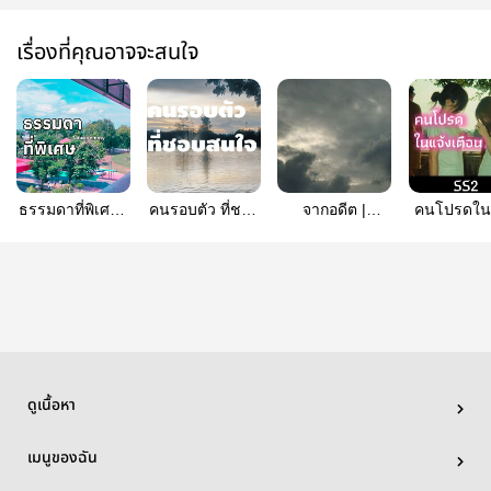
เรื่องที่คุณอาจจะสนใจ
ธรรมดาที่พิเศษ |
คนรอบตัว ที่ชอบ
จากอดีต |
คนโปรดใน
JANRYEMMY
สนใจ |
Monetpraew
เตือนSS
GrapeBlythe
Monetpr
ดูเนื้อหา
เมนูของฉัน