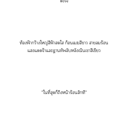
ตั้งใ
ท้องฟ้ากว้างใหญ่สีฟ้าใ ก้อนเสีา าร้อน
แแจ้าแะาทัพลับหลังเนินเาสีเขียว
"ใที่สุดก็ถึงหน้าร้อนสักที"