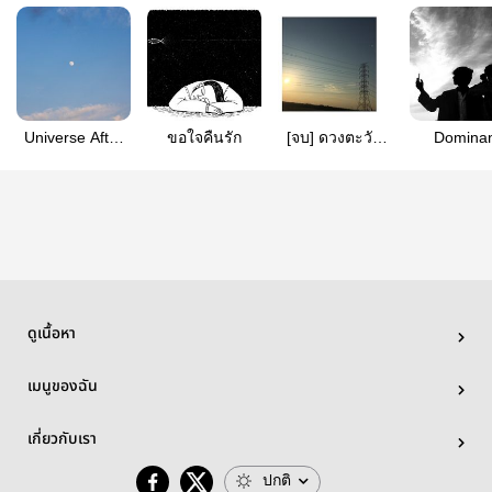
Universe After
ขอใจคืนรัก
[จบ] ดวงตะวัน
Domina
Us
มิได้เติบโตไป
Omega(mp
พร้อมเรา , Short
Story , coming
of age ,
ดูเนื้อหา
เมนูของฉัน
เกี่ยวกับเรา
ปกติ