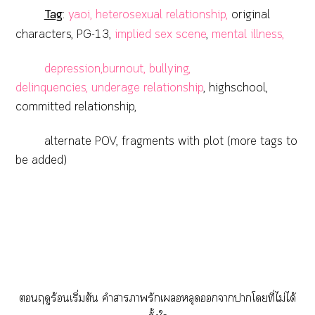
Tag
:
yaoi,
heterosexual relationship,
original
characters, PG-13,
implied sex scene
,
mental illness,
depression,burnout, bullying,
delinquencies, underage relationship
, highschool,
committed relationship,
alternate POV, fragments with plot (more tags to
be added)
ฤดูร้อนเริ่มต้น คำาารักเหลุดาาโที่ไม่ได้