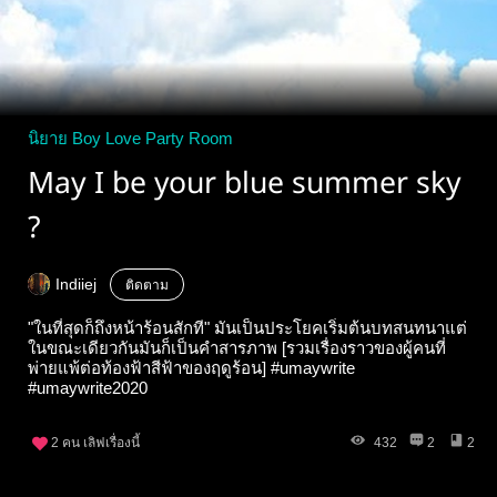
นิยาย Boy Love Party Room
May I be your blue summer sky
?
Indiiej
ติดตาม
"ในที่สุดก็ถึงหน้าร้อนสักที" มันเป็นประโยคเริ่มต้นบทสนทนาแต่
ในขณะเดียวกันมันก็เป็นคำสารภาพ [รวมเรื่องราวของผู้คนที่
พ่ายแพ้ต่อท้องฟ้าสีฟ้าของฤดูร้อน] #umaywrite
#umaywrite2020
2
คน เลิฟเรื่องนี้
432
2
2