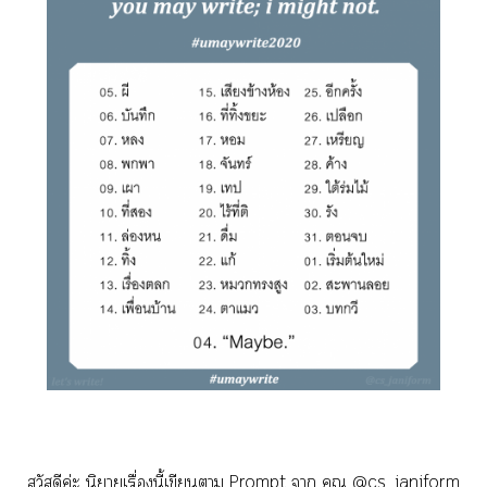
สวัสดีค่ะ นิยายเรื่องนี้เขียนา Prompt า คุณ @cs_janiform