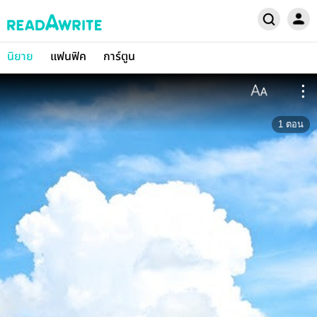
นิยาย
แฟนฟิค
การ์ตูน
1
ตอน