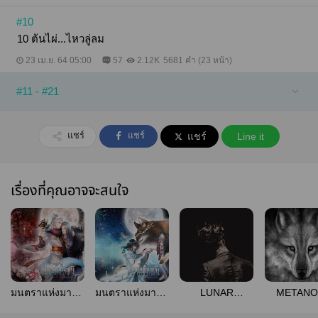
#10
10 ต้นไผ่...ไหวลู่ลม
23 เม.ย. 64 05:00
57
2.12K
5681 คำ (23 หน้า)
#11 - #21
แชร์
แชร์
แชร์
Line it
เรื่องที่คุณอาจจะสนใจ
มนตราแห่งมายัน
มนตราแห่งมายัน
LUNAR
METANO
2 : ครีษมายัน
1 : วสันตวิษุวัต
ECLIPSE #มน
#อรุณรุ่