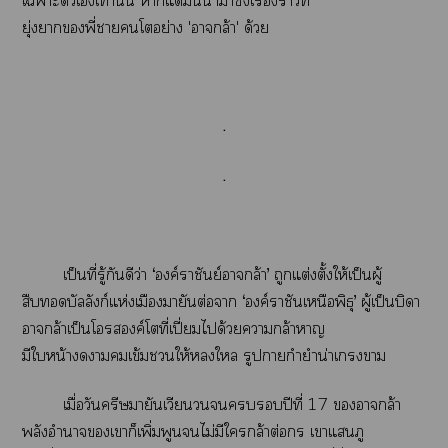
เาะตัวเเท่านั้น าแต่มันนำาซึ่งเรื่องาที่
ยุ่งาพี่าโอย่าง 'ากล้า' ด้วย
.
.
เป็นที่รู้กันดีว่า ‘องค์ราชันย์ากล้า’ ถูกแต่งตั้งให้เป็นผู้
สืบบัลลังก์แห่งเมืองมายันต่อา ‘องค์ราชันเหนือพิธุ’ ผู้เป็นบิดา
ากล้าเป็นโองค์โที่เปี่ยมได้วยากล้าา
มีใหน้าาเข้มให้ใ รูปากำยำน่าเา
เมื่อวันครีษมายันเวียนปีที่ 17 ากล้า
พลังอำนาจเาก็เพิ่มพูนไม่มีใกล้าต่อกร เาแภู