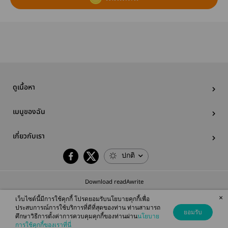
ดูเนื้อหา
เมนูของฉัน
เกี่ยวกับเรา
ปกติ
Download readAwrite
×
เว็บไซต์นี้มีการใช้คุกกี้ โปรดยอมรับนโยบายคุกกี้เพื่อ
ประสบการณ์การใช้บริการที่ดีที่สุดของท่าน ท่านสามารถ
ยอมรับ
ศึกษาวิธีการตั้งค่าการควบคุมคุกกี้ของท่านผ่าน
นโยบาย
© 2026 readAwrite.com by MEB Corporation Public Company Limited
การใช้คุกกี้ของเราที่นี่
This site is protected by reCAPTCHA and the Google
Privacy Policy
and
Terms of Service
apply.