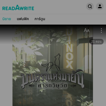
นิยาย
แฟนฟิค
การ์ตูน
21
ตอน