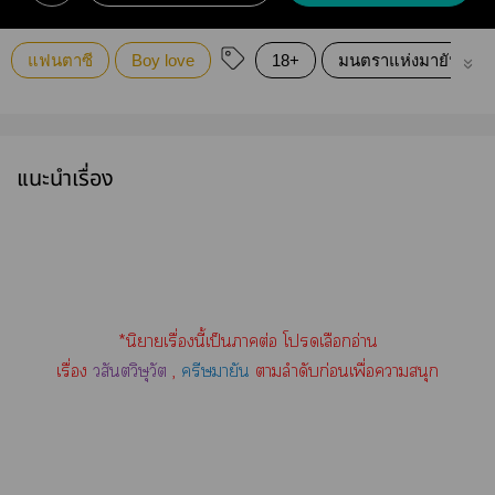
แฟนตาซี
Boy love
18+
มนตราแห่งมายัน
แนะนำเรื่อง
*นิยายเรื่องนี้เป็นาต่อ โเลือกอ่าน
เรื่อง
วสันตวิษุวัต
,
ครีษมายัน
าลำดับก่อนเพื่อาสนุก