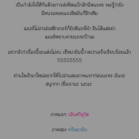
เป็นกำลังใให้กันด้วยาส่งฟีดแบ็กสักนิดะะ รู้ว่ายัง
มีแฮึดมันก็ฮึกเหิม
เท์ไม่เก่งส่งสติกเอร์ก็ยังดีะพี่จ๋า อินได้แต่อย่า
เท์าาะะป้า
อย่ากลัวว่าเรื่องนี้ะแต่งไม่ เซ็ายันนี้าเสร็จเรียบร้อยแล้ว
55555555
ท่านใเข้าาใหม่าให้ไอ่านาแก่อนะะ มันะ
สนุก เชื่อเาะ ะะ
าแ
วสันตวิษุวัต
า
ครีษมายัน