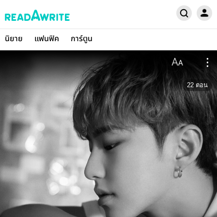
นิยาย
แฟนฟิค
การ์ตูน
22
ตอน