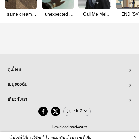
same dream |
unexpected |
Call Me Mei
END [SV
soonhoon
soonhoon
#เรียกพี่ขาเดี๋ยว
Soonhoon
ป๋าจัดให้ |
BOSS KWO
soonhoon
#บอสคว
ดูเนื้อหา
เมนูของฉัน
เกี่ยวกับเรา
ปกติ
Download readAwrite
×
เว็บไซต์นี้มีการใช้คุกกี้ โปรดยอมรับนโยบายคุกกี้เพื่อ