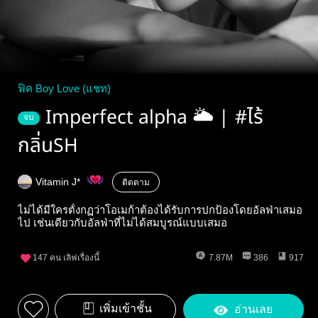
ฟิค Boy Love (แชท)
Imperfect alpha 🌥 | #ไร้
จบ
กลิ่นSH
Vitamin J*
ติดตาม
ไม่ได้มีใครตั้งกฏว่าโอเมก้าต้องได้รับการปกป้องโดยอัลฟ่าเสมอ
ไป เช่นเดียวกับอัลฟ่าที่ไม่ได้สมบูรณ์แบบเสมอ
147
คน เลิฟเรื่องนี้
7.87M
386
917
เพิ่มเข้าชั้น
อ่านเลย