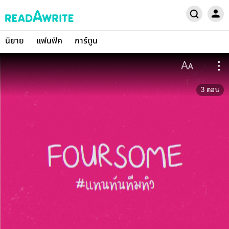
นิยาย
แฟนฟิค
การ์ตูน
3
ตอน