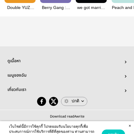
Double YUZU
Berry Gang : รู้
we got married
Peach and 
#อย่าจีบน้องเฮีย
มั้ยแฟนมึงอะ
#หลิวที่เจ็ด
#สองแฝดพี
เอื้อ
ดูเนื้อหา
เมนูของฉัน
เกี่ยวกับเรา
ปกติ
Download readAwrite
×
เว็บไซต์นี้มีการใช้คุกกี้ โปรดยอมรับนโยบายคุกกี้เพื่อ
ประสบการณ์การใช้บริการที่ดีที่สุดของท่าน ท่านสามารถ