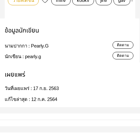
วายสเตชั่น
minv
kookv
jinv
gav
แ
ข้อมูลนักเขียน
ติดตาม
นามปากกา :
Pearly.G
ติดตาม
นักเขียน :
pearly.g
เผยแพร่
วันที่เผยแพร่ :
17 ก.ย. 2563
แก้ไขล่าสุด :
12 ก.ค. 2564