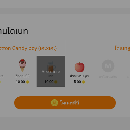
(Mpreg) #จิ้งจ
ลูกสอง
(สนพ.Facai)
่านโดเนท
 Cotton Candy boy (เคะxเคะ)
โดเนทส
See more
us
Zhen_93
inn
ม่านเมฆอรุณ
มาโดเนทกัน
ม
10.00
10.00
5.00
โดเนทที่นี่