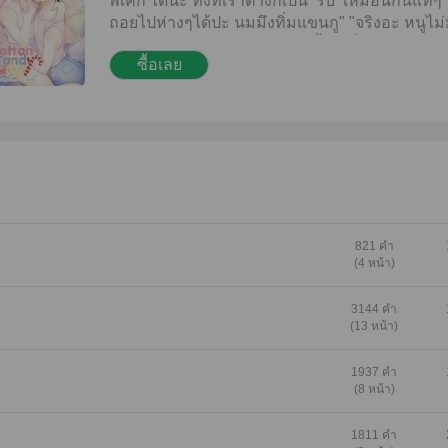
พี่เค้ก ได้นะ ทั้งที่เราต่างก็เป็น ‘รับ’ เหมือนกันแท้ๆ 
ถอยไปห่างๆได้ปะ นมมึงทิ่มแขนกู" "จริงอะ หนูไม
สักหน่อย" "อย่าบอกนะว่าฟองน้ำ" "พี่เค้ก!!! ถ้าไม่ต
ซื้อเลย
หนูเล็งพี่อยู่นะ หนูงอนไปแล้ว" "จะไปงอนอะไร ก
คืนทีไรก็มาอ้อนขอให้..ทุกที" "คืนนี้พี่แหละจะเป็น
โดน!" เรื่องราวของน้องมิวกับพี่เค้ก เคะxเคะ สุดน่
ที่จะมากระชากใจทุกคน! คำเตือน : มีฉากสลับ
821 คำ
(4 หน้า)
3144 คำ
(13 หน้า)
1937 คำ
(8 หน้า)
1811 คำ