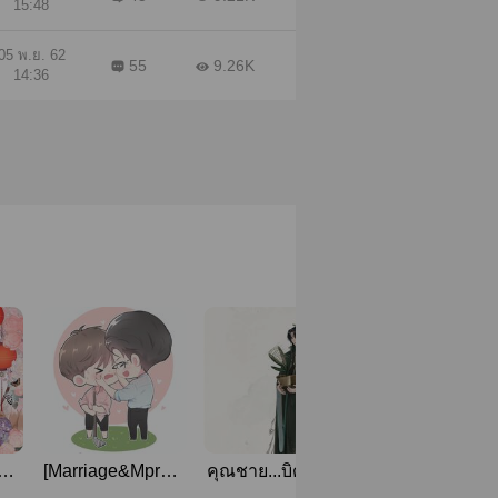
15:48
05 พ.ย. 62
55
9.26K
14:36
ก
[Marriage&Mpreg]
คุณชาย...บิดาท่าน
เบาหน่อยครับคุณพ
ละ!
My Proposal
กำลังจะถูกกิน
เลี้ยง