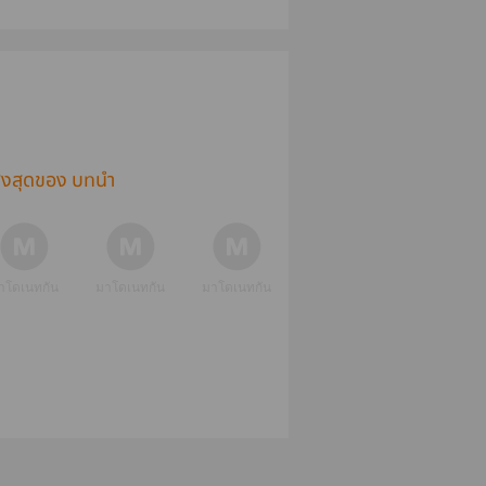
อก
(yaoi) #คุณติอร่อย
(Omegaverse) 
ที่สุด
สนพ. Facai
Novels | eBoo
ูงสุดของ บทนำ
าโดเนทกัน
มาโดเนทกัน
มาโดเนทกัน