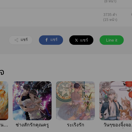
(8 หน้า)
3735 คำ
(15 หน้า)
แชร์
แชร์
แชร์
Line it
ใจ
ใน
ช่างสักรักคุณครู
ระเริงรัก
วันๆของจิ้งจอ
าจะ
ลูก2ก็แบบนี้แห