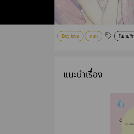
Boy love
ตลก
นิยายรั
แนะนำเรื่อง