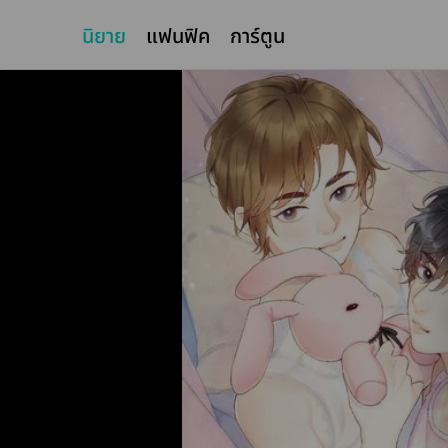
นิยาย
แฟนฟิค
การ์ตูน