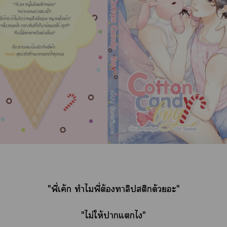
"พี่เค้ก ทำไมพี่ต้องาลิปสติกด้วยอะ"
"ไม่ให้าแไ"