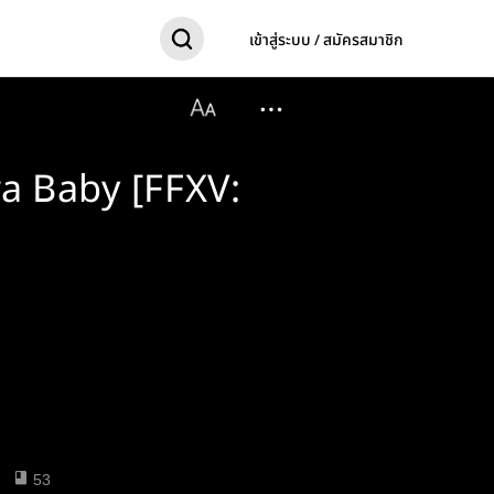
เข้าสู่ระบบ / สมัครสมาชิก
a Baby [FFXV:
53