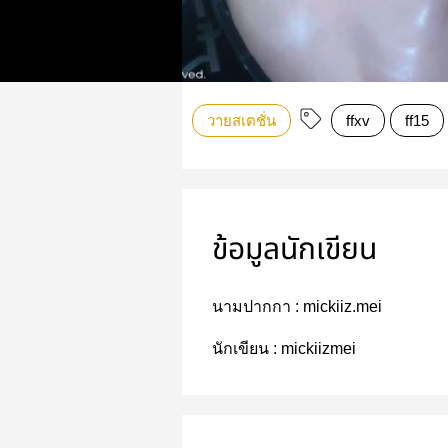
วายสเตชั่น
ffxv
ff15
ข้อมูลนักเขียน
นามปากกา :
mickiiz.mei
นักเขียน :
mickiizmei