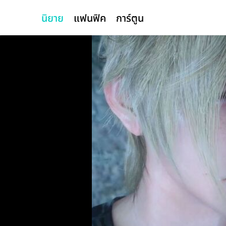
นิยาย
แฟนฟิค
การ์ตูน