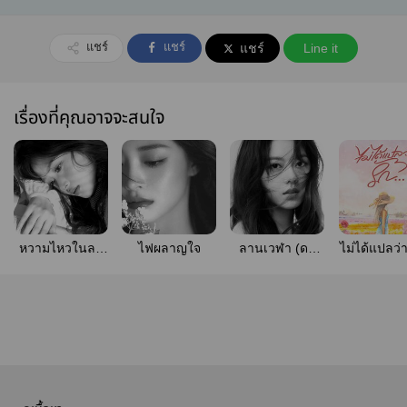
แชร์
แชร์
แชร์
Line it
เรื่องที่คุณอาจจะสนใจ
หวามไหวในลม
ไฟผลาญใจ
ลานเวฬา (ดา
ไม่ได้แปลว่า
รัก (Bitter
ลัน)
Sweet)