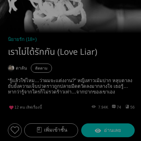
นิยายรัก (18+)
เราไม่ได้รักกัน (Love Liar)
ดาลัน
ติดตาม
“รู้แล้วใช่ไหม…ว่าผมจะแต่งงาน?” หญิงสาวเม้มปาก หลุบตาลง
ยับยั้งความเจ็บปวดราวถูกปลายมีดตวัดลงมากลางใจ เธอรู้…
หากว่ารู้จากใครก็ไม่รวดร้าวเท่า…จากปากของเขาเอง
12
คน เลิฟเรื่องนี้
7.94K
74
56
เพิ่มเข้าชั้น
อ่านเลย