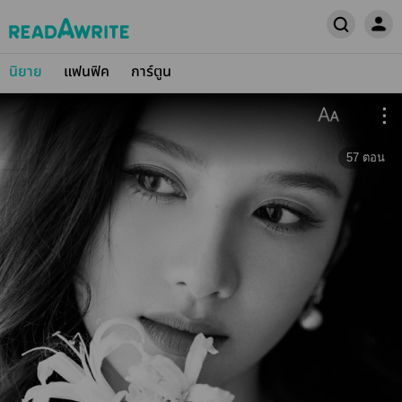
นิยาย
แฟนฟิค
การ์ตูน
57
ตอน