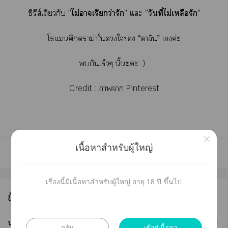
ซีรีส์เดียวกับ
“ไม่าเรียกว่ารัก”
แะ
“วันที่ไม่เหลือรัก”
โแติราม่าใใ “ดาลัน” เค่ะ
กันเร็วๆ นี้ะะ :)
Credit : าา Pinterest
×
เนื้อหาสำหรับผู้ใหญ่
เรื่องนี้มีเนื้อหาสำหรับผู้ใหญ่ อายุ 18 ปี ขึ้นไป
ข้อมูลนักเขียน
ติดตาม
นามปากกา :
ดาลัน
กลับ
เข้าสู่เนื้อหา