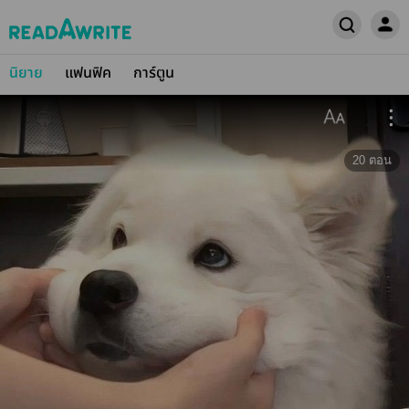
นิยาย
แฟนฟิค
การ์ตูน
20
ตอน