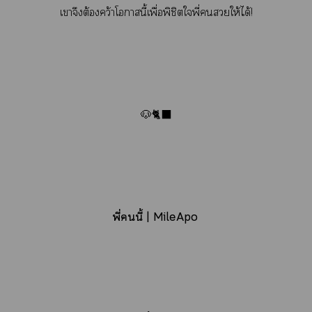
เาจึงต้องคว้าโานี้เพื่อพิชิตใพี่ให้ได้!
🐶🐈‍⬛
พี่นี้ | MileApo