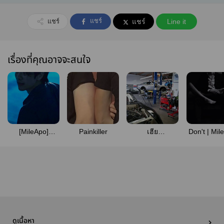
แชร์
แชร์
แชร์
Line it
เรื่องที่คุณอาจจะสนใจ
[MileApo]
Painkiller
เฮีย
Don't | Mil
Dragon's Heart
ภาค|#MileApo
ดูเนื้อหา