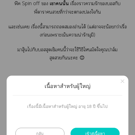
ฟิค Spin off 
เานั้น
เรื่องาารักสกับ
พี่าาที่กว่าะใกัน
แะเช่นเ เรื่องนี้าาอ่านได้ (แต่าะน้อยกว่าเรื่อ
งก่อนเาะเน้นาน่ารักมุมิ)
าลุ้นไกับสสุดเข้มนี้ว่าะใช้วิธีไมัดใคุณปาล์ม
สุดกันะะ 😊
×
เนื้อหาสำหรับผู้ใหญ่
ไม์ไลน์ใเรื่องนี้เกิดก่อนฟิคแน้องะะ
เรื่องแน้อง 👉🏼
เานั้น | MileApo
เรื่องนี้มีเนื้อหาสำหรับผู้ใหญ่ อายุ 18 ปี ขึ้นไป
(จิ้มชื่อเรื่องเข้าไอ่านได้เค่ะ)
กลับ
เข้าสู่เนื้อหา